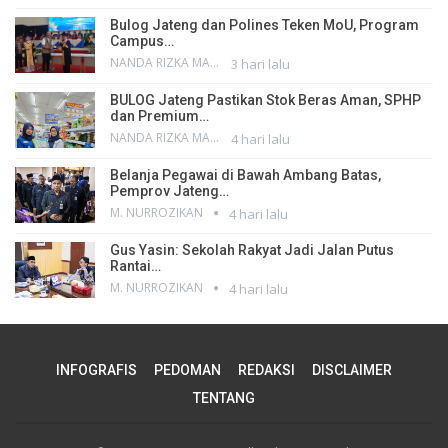
Bulog Jateng dan Polines Teken MoU, Program
Campus…
NANDA RIZKA MAHENDRA
3 hari lalu
BULOG Jateng Pastikan Stok Beras Aman, SPHP
dan Premium…
NANDA RIZKA MAHENDRA
4 hari lalu
Belanja Pegawai di Bawah Ambang Batas,
Pemprov Jateng…
M. NURROZIKAN
4 hari lalu
Gus Yasin: Sekolah Rakyat Jadi Jalan Putus
Rantai…
M. NURROZIKAN
4 hari lalu
INFOGRAFIS
PEDOMAN
REDAKSI
DISCLAIMER
TENTANG