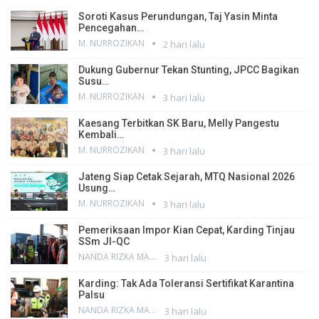
Soroti Kasus Perundungan, Taj Yasin Minta
Pencegahan…
M. NURROZIKAN
2 hari lalu
Dukung Gubernur Tekan Stunting, JPCC Bagikan
Susu…
M. NURROZIKAN
3 hari lalu
Kaesang Terbitkan SK Baru, Melly Pangestu
Kembali…
M. NURROZIKAN
3 hari lalu
Jateng Siap Cetak Sejarah, MTQ Nasional 2026
Usung…
M. NURROZIKAN
3 hari lalu
Pemeriksaan Impor Kian Cepat, Karding Tinjau
SSm JI-QC
NANDA RIZKA MAHENDRA
3 hari lalu
Karding: Tak Ada Toleransi Sertifikat Karantina
Palsu
NANDA RIZKA MAHENDRA
3 hari lalu