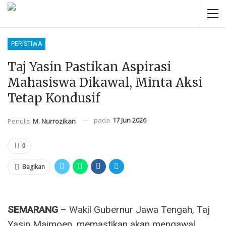
PERISTIWA
Taj Yasin Pastikan Aspirasi
Mahasiswa Dikawal, Minta Aksi
Tetap Kondusif
pada
17 Jun 2026
Penulis
M. Nurrozikan
0
Bagikan
SEMARANG
– Wakil Gubernur Jawa Tengah, Taj
Yasin Maimoen, memastikan akan mengawal