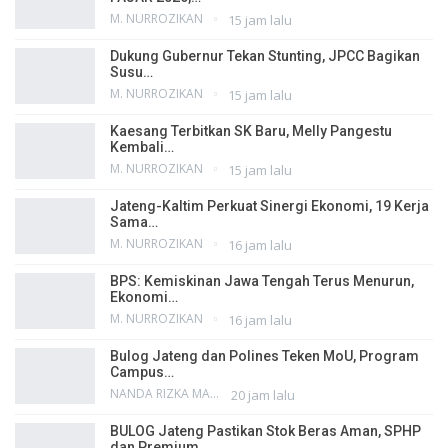
M. NURROZIKAN
15 jam lalu
Dukung Gubernur Tekan Stunting, JPCC Bagikan
Susu…
M. NURROZIKAN
15 jam lalu
Kaesang Terbitkan SK Baru, Melly Pangestu
Kembali…
M. NURROZIKAN
15 jam lalu
Jateng-Kaltim Perkuat Sinergi Ekonomi, 19 Kerja
Sama…
M. NURROZIKAN
16 jam lalu
BPS: Kemiskinan Jawa Tengah Terus Menurun,
Ekonomi…
M. NURROZIKAN
16 jam lalu
Bulog Jateng dan Polines Teken MoU, Program
Campus…
NANDA RIZKA MAHENDRA
20 jam lalu
BULOG Jateng Pastikan Stok Beras Aman, SPHP
dan Premium…