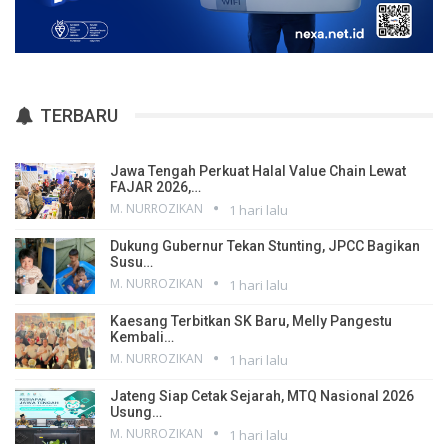
TERBARU
Jawa Tengah Perkuat Halal Value Chain Lewat
FAJAR 2026,…
M. NURROZIKAN
1 hari lalu
Dukung Gubernur Tekan Stunting, JPCC Bagikan
Susu…
M. NURROZIKAN
1 hari lalu
Kaesang Terbitkan SK Baru, Melly Pangestu
Kembali…
M. NURROZIKAN
1 hari lalu
Jateng Siap Cetak Sejarah, MTQ Nasional 2026
Usung…
M. NURROZIKAN
1 hari lalu