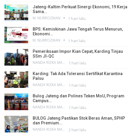
Jateng-Kaltim Perkuat Sinergi Ekonomi, 19 Kerja
Sama…
M. NURROZIKAN
1 hari lalu
BPS: Kemiskinan Jawa Tengah Terus Menurun,
Ekonomi…
M. NURROZIKAN
1 hari lalu
Pemeriksaan Impor Kian Cepat, Karding Tinjau
SSm JI-QC
NANDA RIZKA MAHENDRA
1 hari lalu
Karding: Tak Ada Toleransi Sertifikat Karantina
Palsu
NANDA RIZKA MAHENDRA
1 hari lalu
Bulog Jateng dan Polines Teken MoU, Program
Campus…
NANDA RIZKA MAHENDRA
1 hari lalu
BULOG Jateng Pastikan Stok Beras Aman, SPHP
dan Premium…
NANDA RIZKA MAHENDRA
2 hari lalu