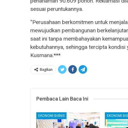
penanaman 90.609 pohon. Reklamasi dila
sesuai peruntukannya.
“Perusahaan berkomitmen untuk menjala
mewujudkan pembangunan berkelanjutan
saat ini tanpa membahayakan kemampu
kebutuhannya, sehingga tercipta kondisi 
Kusmana.***
Bagikan
Pembaca Lain Baca Ini
EKONOMI BISNIS
EKONOMI BIS