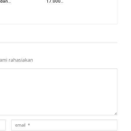
 dan…
17.000…
kami rahasiakan