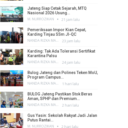
Jateng Siap Cetak Sejarah, MTQ
Nasional 2026 Usung…
M. NURROZIKAN
21 jam lalu
Pemeriksaan Impor Kian Cepat,
Karding Tinjau SSm JI-QC
NANDA RIZKA MAHENDRA
23 jam lalu
Karding: Tak Ada Toleransi Sertifikat
Karantina Palsu
NANDA RIZKA MAHENDRA
24 jam lalu
Bulog Jateng dan Polines Teken MoU,
Program Campus…
NANDA RIZKA MAHENDRA
1 hari lalu
BULOG Jateng Pastikan Stok Beras
Aman, SPHP dan Premium…
NANDA RIZKA MAHENDRA
2 hari lalu
Gus Yasin: Sekolah Rakyat Jadi Jalan
Putus Rantai…
M. NURROZIKAN
2 hari lalu