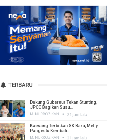
TERBARU
Dukung Gubernur Tekan Stunting,
JPCC Bagikan Susu…
M. NURROZIKAN
21 jam lalu
Kaesang Terbitkan SK Baru, Melly
Pangestu Kembali…
M. NURROZIKAN
21 jam lalu