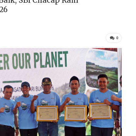
ik, SBI Cilacap Raih
26
0