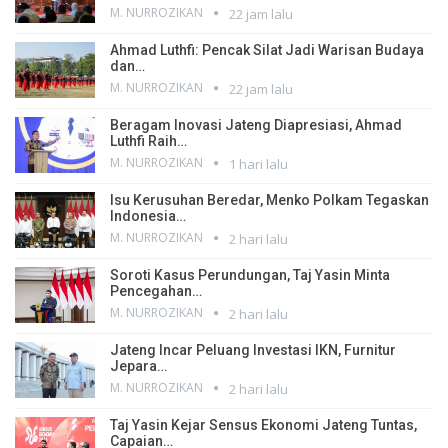
M. NURROZIKAN
22 jam lalu
Ahmad Luthfi: Pencak Silat Jadi Warisan Budaya
dan…
M. NURROZIKAN
22 jam lalu
Beragam Inovasi Jateng Diapresiasi, Ahmad
Luthfi Raih…
M. NURROZIKAN
1 hari lalu
Isu Kerusuhan Beredar, Menko Polkam Tegaskan
Indonesia…
M. NURROZIKAN
2 hari lalu
Soroti Kasus Perundungan, Taj Yasin Minta
Pencegahan…
M. NURROZIKAN
2 hari lalu
Jateng Incar Peluang Investasi IKN, Furnitur
Jepara…
M. NURROZIKAN
2 hari lalu
Taj Yasin Kejar Sensus Ekonomi Jateng Tuntas,
Capaian…