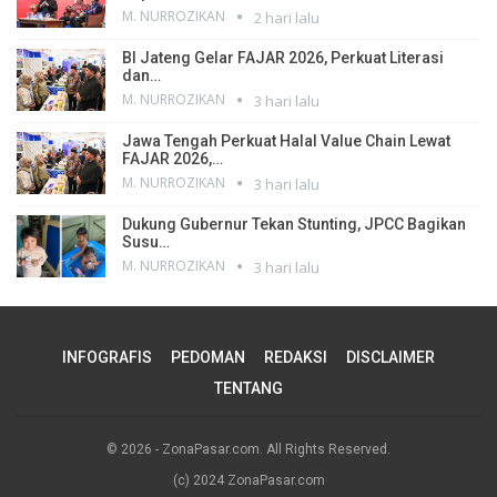
M. NURROZIKAN
2 hari lalu
BI Jateng Gelar FAJAR 2026, Perkuat Literasi
dan…
M. NURROZIKAN
3 hari lalu
Jawa Tengah Perkuat Halal Value Chain Lewat
FAJAR 2026,…
M. NURROZIKAN
3 hari lalu
Dukung Gubernur Tekan Stunting, JPCC Bagikan
Susu…
M. NURROZIKAN
3 hari lalu
INFOGRAFIS
PEDOMAN
REDAKSI
DISCLAIMER
TENTANG
© 2026 - ZonaPasar.com. All Rights Reserved.
(c) 2024 ZonaPasar.com