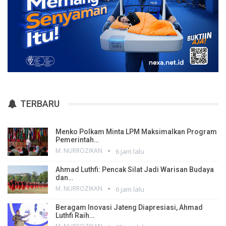
TERBARU
Menko Polkam Minta LPM Maksimalkan Program
Pemerintah…
M. NURROZIKAN
6 jam lalu
Ahmad Luthfi: Pencak Silat Jadi Warisan Budaya
dan…
M. NURROZIKAN
6 jam lalu
Beragam Inovasi Jateng Diapresiasi, Ahmad
Luthfi Raih…