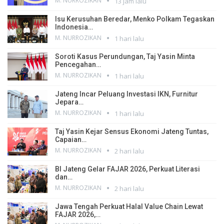
M. NURROZIKAN
13 jam lalu
Isu Kerusuhan Beredar, Menko Polkam Tegaskan
Indonesia…
M. NURROZIKAN
1 hari lalu
Soroti Kasus Perundungan, Taj Yasin Minta
Pencegahan…
M. NURROZIKAN
1 hari lalu
Jateng Incar Peluang Investasi IKN, Furnitur
Jepara…
M. NURROZIKAN
1 hari lalu
Taj Yasin Kejar Sensus Ekonomi Jateng Tuntas,
Capaian…
M. NURROZIKAN
2 hari lalu
BI Jateng Gelar FAJAR 2026, Perkuat Literasi
dan…
M. NURROZIKAN
2 hari lalu
Jawa Tengah Perkuat Halal Value Chain Lewat
FAJAR 2026,…