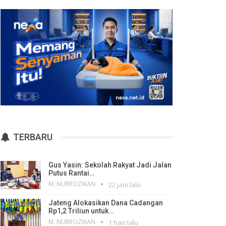
TERBARU
Gus Yasin: Sekolah Rakyat Jadi Jalan
Putus Rantai…
M. NURROZIKAN
22 jam lalu
Jateng Alokasikan Dana Cadangan
Rp1,2 Triliun untuk…
M. NURROZIKAN
1 hari lalu