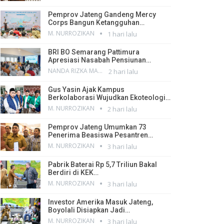
Pemprov Jateng Gandeng Mercy
Corps Bangun Ketangguhan…
M. NURROZIKAN
1 hari lalu
BRI BO Semarang Pattimura
Apresiasi Nasabah Pensiunan…
NANDA RIZKA MAHENDRA
2 hari lalu
Gus Yasin Ajak Kampus
Berkolaborasi Wujudkan Ekoteologi…
M. NURROZIKAN
2 hari lalu
Pemprov Jateng Umumkan 73
Penerima Beasiswa Pesantren…
M. NURROZIKAN
3 hari lalu
Pabrik Baterai Rp 5,7 Triliun Bakal
Berdiri di KEK…
M. NURROZIKAN
3 hari lalu
Investor Amerika Masuk Jateng,
Boyolali Disiapkan Jadi…
M. NURROZIKAN
3 hari lalu