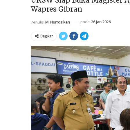
UKSW Siap Buka Magister A
Wapres Gibran
pada
26 Jan 2026
Penulis
M. Nurrozikan
Bagikan