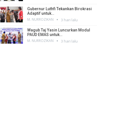
Gubernur Luthfi Tekankan Birokrasi
Adaptif untuk…
M. NURROZIKAN
3 hari lalu
Wagub Taj Yasin Luncurkan Modul
PAUD EMAS untuk…
M. NURROZIKAN
3 hari lalu