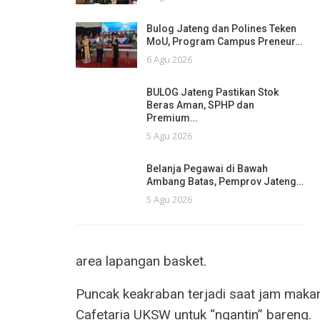
Bulog Jateng dan Polines Teken
MoU, Program Campus Preneur…
6 Agu 2026
BULOG Jateng Pastikan Stok
Beras Aman, SPHP dan
Premium…
5 Agu 2026
Belanja Pegawai di Bawah
Ambang Batas, Pemprov Jateng…
5 Agu 2026
area lapangan basket.
Puncak keakraban terjadi saat jam maka
Cafetaria UKSW untuk “ngantin” bareng.