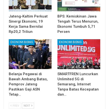
Jateng-Kaltim Perkuat
BPS: Kemiskinan Jawa
Sinergi Ekonomi, 19
Tengah Terus Menurun,
Kerja Sama Bernilai
Ekonomi Tumbuh 5,71
Rp20,2 Triliun
Persen
EKONOMI BISNIS
EKONOMI BISNIS
Belanja Pegawai di
SMARTFREN Luncurkan
Bawah Ambang Batas,
Unlimited 5G di
Pemprov Jateng
Semarang, Internet
Pastikan Gaji ASN
Tanpa Batas Kecepatan
Tetap…
dan…
PREV
NEXT