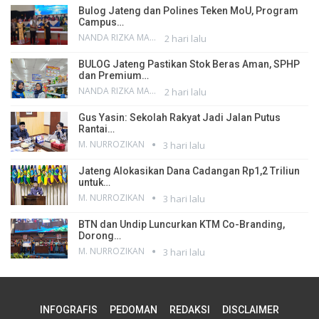
Bulog Jateng dan Polines Teken MoU, Program
Campus…
NANDA RIZKA MAHENDRA
2 hari lalu
BULOG Jateng Pastikan Stok Beras Aman, SPHP
dan Premium…
NANDA RIZKA MAHENDRA
2 hari lalu
Gus Yasin: Sekolah Rakyat Jadi Jalan Putus
Rantai…
M. NURROZIKAN
3 hari lalu
Jateng Alokasikan Dana Cadangan Rp1,2 Triliun
untuk…
M. NURROZIKAN
3 hari lalu
BTN dan Undip Luncurkan KTM Co-Branding,
Dorong…
M. NURROZIKAN
3 hari lalu
INFOGRAFIS
PEDOMAN
REDAKSI
DISCLAIMER