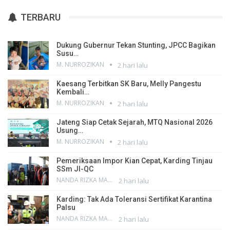
TERBARU
Dukung Gubernur Tekan Stunting, JPCC Bagikan
Susu…
M. NURROZIKAN
2 hari lalu
Kaesang Terbitkan SK Baru, Melly Pangestu
Kembali…
M. NURROZIKAN
2 hari lalu
Jateng Siap Cetak Sejarah, MTQ Nasional 2026
Usung…
M. NURROZIKAN
2 hari lalu
Pemeriksaan Impor Kian Cepat, Karding Tinjau
SSm JI-QC
NANDA RIZKA MAHENDRA
2 hari lalu
Karding: Tak Ada Toleransi Sertifikat Karantina
Palsu
NANDA RIZKA MAHENDRA
2 hari lalu