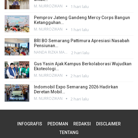
M. NURROZIKAN
1 hari lalu
Pemprov Jateng Gandeng Mercy Corps Bangun
Ketangguhan…
M. NURROZIKAN
1 hari lalu
BRI BO Semarang Pattimura Apresiasi Nasabah
Pensiunan…
NANDA RIZKA MAHENDRA
2 hari lalu
Gus Yasin Ajak Kampus Berkolaborasi Wujudkan
Ekoteologi…
M. NURROZIKAN
2 hari lalu
Indomobil Expo Semarang 2026 Hadirkan
Deretan Mobil…
M. NURROZIKAN
2 hari lalu
INFOGRAFIS
PEDOMAN
REDAKSI
DISCLAIMER
TENTANG