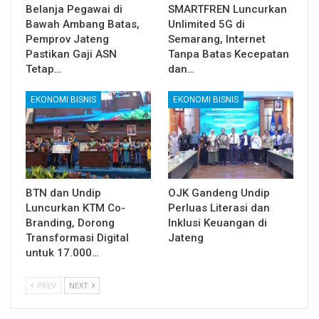
Belanja Pegawai di
SMARTFREN Luncurkan
Bawah Ambang Batas,
Unlimited 5G di
Pemprov Jateng
Semarang, Internet
Pastikan Gaji ASN
Tanpa Batas Kecepatan
Tetap…
dan…
EKONOMI BISNIS
EKONOMI BISNIS
BTN dan Undip
OJK Gandeng Undip
Luncurkan KTM Co-
Perluas Literasi dan
Branding, Dorong
Inklusi Keuangan di
Transformasi Digital
Jateng
untuk 17.000…
PREV
NEXT