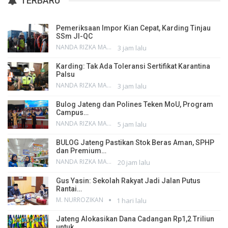
TERBARU
Pemeriksaan Impor Kian Cepat, Karding Tinjau
SSm JI-QC
NANDA RIZKA MAHENDRA
3 jam lalu
Karding: Tak Ada Toleransi Sertifikat Karantina
Palsu
NANDA RIZKA MAHENDRA
3 jam lalu
Bulog Jateng dan Polines Teken MoU, Program
Campus…
NANDA RIZKA MAHENDRA
5 jam lalu
BULOG Jateng Pastikan Stok Beras Aman, SPHP
dan Premium…
NANDA RIZKA MAHENDRA
20 jam lalu
Gus Yasin: Sekolah Rakyat Jadi Jalan Putus
Rantai…
M. NURROZIKAN
1 hari lalu
Jateng Alokasikan Dana Cadangan Rp1,2 Triliun
untuk…