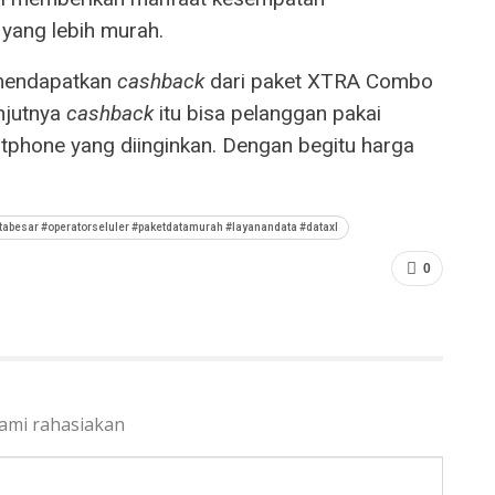
yang lebih murah.
 mendapatkan
cashback
dari paket XTRA Combo
njutnya
cashback
itu bisa pelanggan pakai
phone yang diinginkan. Dengan begitu harga
otabesar #operatorseluler #paketdatamurah #layanandata #dataxl
0
kami rahasiakan