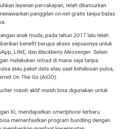
hkan layanan percakapan, telah diluncurkan
 menawarkan panggilan
on-net
gratis tanpa batas
ya.
angan anak muda, pada tahun 2017 lalu telah
berikan benefit berupa akses sepuasnya untuk
App, LINE, dan
Blackberry Messenger
. Selain
ggan melakukan
reload
di mana saja tanpa
ulsa atau paket data atau saat kehabisan pulsa,
ernet On The Go (AIGO).
ucher masih aktif masih bisa digunakan untuk
nggan XL mendapatkan
smartphone
terbaru
a bisa memanfaatkan program bundling dengan
ni memberikan manfaat kesempatan