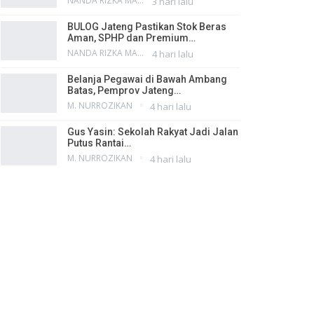
NANDA RIZKA MAHENDRA
3 hari lalu
BULOG Jateng Pastikan Stok Beras
Aman, SPHP dan Premium…
NANDA RIZKA MAHENDRA
4 hari lalu
Belanja Pegawai di Bawah Ambang
Batas, Pemprov Jateng…
M. NURROZIKAN
4 hari lalu
Gus Yasin: Sekolah Rakyat Jadi Jalan
Putus Rantai…
M. NURROZIKAN
4 hari lalu