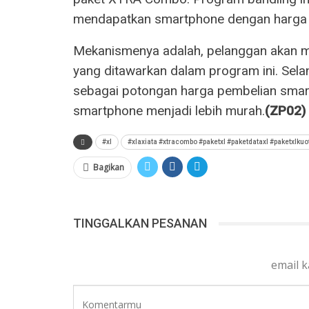
mendapatkan smartphone dengan harga 
Mekanismenya adalah, pelanggan akan
yang ditawarkan dalam program ini. Sela
sebagai potongan harga pembelian smart
smartphone menjadi lebih murah.
(ZP02)
#xl
#xlaxiata #xtracombo #paketxl #paketdataxl #paketxlku
Bagikan
TINGGALKAN PESANAN
email 