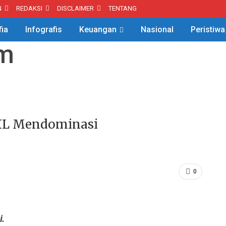
N
REDAKSI
DISCLAIMER
TENTANG
fia
Infografis
Keuangan
Nasional
Peristiwa
XL Mendominasi
0
i.