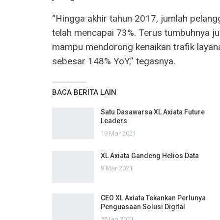
“Hingga akhir tahun 2017, jumlah pelan
telah mencapai 73%. Terus tumbuhnya j
mampu mendorong kenaikan trafik layana
sebesar 148% YoY,” tegasnya.
BACA BERITA LAIN
Satu Dasawarsa XL Axiata Future
Leaders
19 Mar 2021
XL Axiata Gandeng Helios Data
9 Mar 2021
CEO XL Axiata Tekankan Perlunya
Penguasaan Solusi Digital
26 Jan 2021