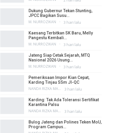
Dukung Gubernur Tekan Stunting,
JPCC Bagikan Susu…
M. NURROZIKAN
3 hari lalu
Kaesang Terbitkan SK Baru, Melly
Pangestu Kembali…
M. NURROZIKAN
3 hari lalu
Jateng Siap Cetak Sejarah, MTQ
Nasional 2026 Usung…
M. NURROZIKAN
3 hari lalu
Pemeriksaan Impor Kian Cepat,
Karding Tinjau SSm JI-QC
NANDA RIZKA MAHENDRA
3 hari lalu
Karding: Tak Ada Toleransi Sertifikat
Karantina Palsu
NANDA RIZKA MAHENDRA
3 hari lalu
Bulog Jateng dan Polines Teken MoU,
Program Campus…