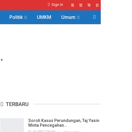
Sign In
Politik
UMKM
Umum
TERBARU
Soroti Kasus Perundungan, Taj Yasin
Minta Pencegahan…
M. NURROZIKAN
2 hari lalu