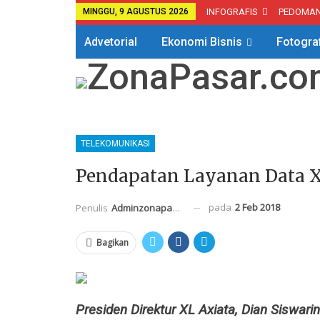
MINGGU, 9 AGUSTUS 2026
INFOGRAFIS
PEDOMA
Advetorial
Ekonomi Bisnis
Fotogra
Hotel
Kuliner
Traveling
TELEKOMUNIKASI
Pendapatan Layanan Data 
pada
2 Feb 2018
Penulis
Adminzonapasar
Bagikan
Presiden Direktur XL Axiata, Dian Siswarin