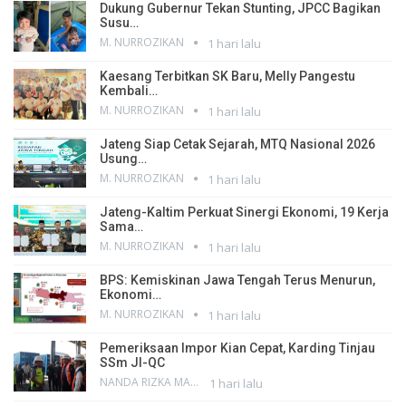
Dukung Gubernur Tekan Stunting, JPCC Bagikan
Susu…
M. NURROZIKAN
1 hari lalu
Kaesang Terbitkan SK Baru, Melly Pangestu
Kembali…
M. NURROZIKAN
1 hari lalu
Jateng Siap Cetak Sejarah, MTQ Nasional 2026
Usung…
M. NURROZIKAN
1 hari lalu
Jateng-Kaltim Perkuat Sinergi Ekonomi, 19 Kerja
Sama…
M. NURROZIKAN
1 hari lalu
BPS: Kemiskinan Jawa Tengah Terus Menurun,
Ekonomi…
M. NURROZIKAN
1 hari lalu
Pemeriksaan Impor Kian Cepat, Karding Tinjau
SSm JI-QC
NANDA RIZKA MAHENDRA
1 hari lalu