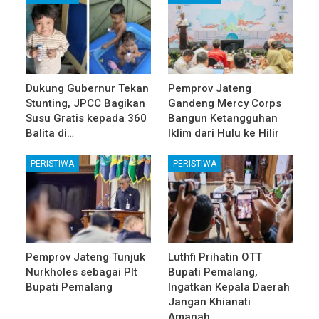
Dukung Gubernur Tekan
Pemprov Jateng
Stunting, JPCC Bagikan
Gandeng Mercy Corps
Susu Gratis kepada 360
Bangun Ketangguhan
Balita di…
Iklim dari Hulu ke Hilir
PERISTIWA
PERISTIWA
Pemprov Jateng Tunjuk
Luthfi Prihatin OTT
Nurkholes sebagai Plt
Bupati Pemalang,
Bupati Pemalang
Ingatkan Kepala Daerah
Jangan Khianati
Amanah