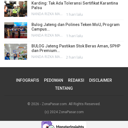
Karding: Tak Ada Toleransi Sertifikat Karantina
Palsu
NANDA RIZKA MAHENDRA
1 hari lalu
Bulog Jateng dan Polines Teken MoU, Program
Campus…
NANDA RIZKA MAHENDRA
1 hari lalu
BULOG Jateng Pastikan Stok Beras Aman, SPHP
dan Premium…
NANDA RIZKA MAHENDRA
2 hari lalu
INFOGRAFIS
PEDOMAN
REDAKSI
DISCLAIMER
TENTANG
© 2026 - ZonaPasar.com. All Rights Reserved.
(c) 2024 ZonaPasar.com