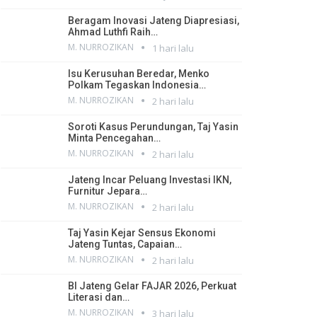
Beragam Inovasi Jateng Diapresiasi,
Ahmad Luthfi Raih…
M. NURROZIKAN
1 hari lalu
Isu Kerusuhan Beredar, Menko
Polkam Tegaskan Indonesia…
M. NURROZIKAN
2 hari lalu
Soroti Kasus Perundungan, Taj Yasin
Minta Pencegahan…
M. NURROZIKAN
2 hari lalu
Jateng Incar Peluang Investasi IKN,
Furnitur Jepara…
M. NURROZIKAN
2 hari lalu
Taj Yasin Kejar Sensus Ekonomi
Jateng Tuntas, Capaian…
M. NURROZIKAN
2 hari lalu
BI Jateng Gelar FAJAR 2026, Perkuat
Literasi dan…
M. NURROZIKAN
3 hari lalu