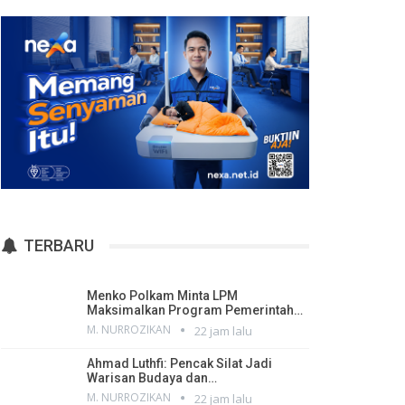
TERBARU
Menko Polkam Minta LPM
Maksimalkan Program Pemerintah…
M. NURROZIKAN
22 jam lalu
Ahmad Luthfi: Pencak Silat Jadi
Warisan Budaya dan…
M. NURROZIKAN
22 jam lalu