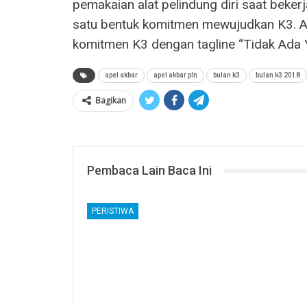
pemakaian alat pelindung diri saat beker
satu bentuk komitmen mewujudkan K3. A
komitmen K3 dengan tagline “Tidak Ada 
apel akbar
apel akbar pln
bulan k3
bulan k3 2018
Bagikan
Pembaca Lain Baca Ini
PERISTIWA