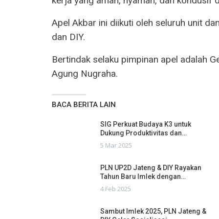
kerja yang aman, nyaman, dan kondusif 
Apel Akbar ini diikuti oleh seluruh unit
dan DIY.
Bertindak selaku pimpinan apel adalah G
Agung Nugraha.
BACA BERITA LAIN
SIG Perkuat Budaya K3 untuk
Dukung Produktivitas dan…
5 Mar 2025
PLN UP2D Jateng & DIY Rayakan
Tahun Baru Imlek dengan…
4 Feb 2025
Sambut Imlek 2025, PLN Jateng &