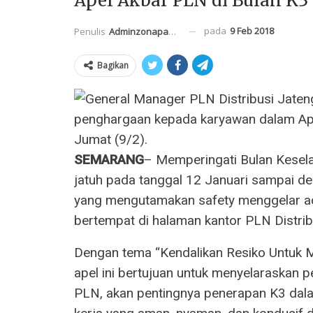
Apel Akbar PLN di Bulan K3
pada
9 Feb 2018
Penulis
Adminzonapasar
Bagikan
SEMARANG
– Memperingati Bulan Kesel
jatuh pada tanggal 12 Januari sampai d
yang mengutamakan safety menggelar ac
bertempat di halaman kantor PLN Distrib
Dengan tema “Kendalikan Resiko Untuk M
apel ini bertujuan untuk menyelaraskan p
PLN, akan pentingnya penerapan K3 dala