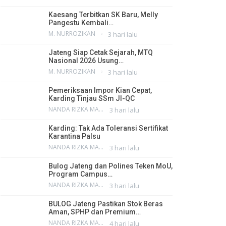
Kaesang Terbitkan SK Baru, Melly
Pangestu Kembali…
M. NURROZIKAN
3 hari lalu
Jateng Siap Cetak Sejarah, MTQ
Nasional 2026 Usung…
M. NURROZIKAN
3 hari lalu
Pemeriksaan Impor Kian Cepat,
Karding Tinjau SSm JI-QC
NANDA RIZKA MAHENDRA
3 hari lalu
Karding: Tak Ada Toleransi Sertifikat
Karantina Palsu
NANDA RIZKA MAHENDRA
3 hari lalu
Bulog Jateng dan Polines Teken MoU,
Program Campus…
NANDA RIZKA MAHENDRA
3 hari lalu
BULOG Jateng Pastikan Stok Beras
Aman, SPHP dan Premium…
NANDA RIZKA MAHENDRA
4 hari lalu