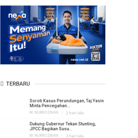
TERBARU
Soroti Kasus Perundungan, Taj Yasin
Minta Pencegahan…
M. NURROZIKAN
2 hari lalu
Dukung Gubernur Tekan Stunting,
JPCC Bagikan Susu…
M. NURROZIKAN
3 hari lalu