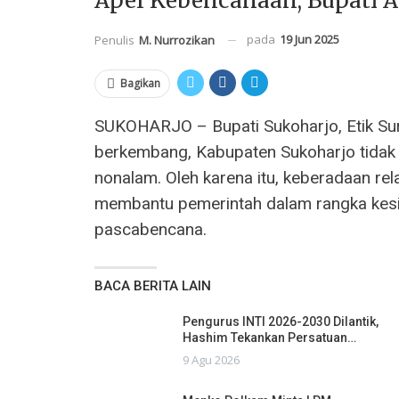
Apel Kebencanaan, Bupati A
pada
19 Jun 2025
Penulis
M. Nurrozikan
Bagikan
SUKOHARJO – Bupati Sukoharjo, Etik Sur
berkembang, Kabupaten Sukoharjo tidak
nonalam. Oleh karena itu, keberadaan r
membantu pemerintah dalam rangka kesi
pascabencana.
BACA BERITA LAIN
Pengurus INTI 2026-2030 Dilantik,
Hashim Tekankan Persatuan…
9 Agu 2026