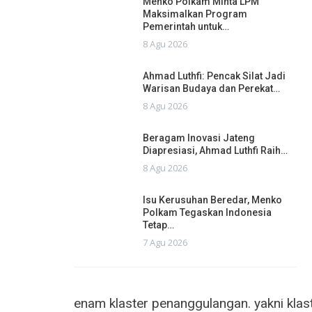
Menko Polkam Minta LPM
Maksimalkan Program
Pemerintah untuk…
8 Agu 2026
Ahmad Luthfi: Pencak Silat Jadi
Warisan Budaya dan Perekat…
8 Agu 2026
Beragam Inovasi Jateng
Diapresiasi, Ahmad Luthfi Raih…
8 Agu 2026
Isu Kerusuhan Beredar, Menko
Polkam Tegaskan Indonesia
Tetap…
7 Agu 2026
enam klaster penanggulangan. yakni klas