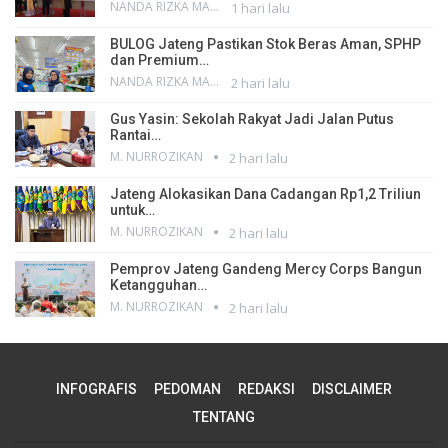
NANDA RIZKA MAHENDRA
1 hari lalu
BULOG Jateng Pastikan Stok Beras Aman, SPHP
dan Premium…
NANDA RIZKA MAHENDRA
2 hari lalu
Gus Yasin: Sekolah Rakyat Jadi Jalan Putus
Rantai…
M. NURROZIKAN
2 hari lalu
Jateng Alokasikan Dana Cadangan Rp1,2 Triliun
untuk…
M. NURROZIKAN
2 hari lalu
Pemprov Jateng Gandeng Mercy Corps Bangun
Ketangguhan…
M. NURROZIKAN
2 hari lalu
INFOGRAFIS
PEDOMAN
REDAKSI
DISCLAIMER
TENTANG