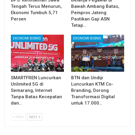
BPS: Kemiskinan Jawa
Belanja Pegawai di
Tengah Terus Menurun,
Bawah Ambang Batas,
Ekonomi Tumbuh 5,71
Pemprov Jateng
Persen
Pastikan Gaji ASN
Tetap…
EKONOMI BISNIS
EKONOMI BISNIS
SMARTFREN Luncurkan
BTN dan Undip
Unlimited 5G di
Luncurkan KTM Co-
Semarang, Internet
Branding, Dorong
Tanpa Batas Kecepatan
Transformasi Digital
dan…
untuk 17.000…
PREV
NEXT