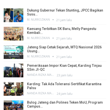
Dukung Gubernur Tekan Stunting, JPCC Bagikan
Susu…
M. NURROZIKAN
21 jam lalu
Kaesang Terbitkan SK Baru, Melly Pangestu
Kembali…
M. NURROZIKAN
21 jam lalu
Jateng Siap Cetak Sejarah, MTQ Nasional 2026
Usung…
M. NURROZIKAN
21 jam lalu
Pemeriksaan Impor Kian Cepat, Karding Tinjau
SSm JI-QC
NANDA RIZKA MAHENDRA
23 jam lalu
Karding: Tak Ada Toleransi Sertifikat Karantina
Palsu
NANDA RIZKA MAHENDRA
24 jam lalu
Bulog Jateng dan Polines Teken MoU, Program
Campus…