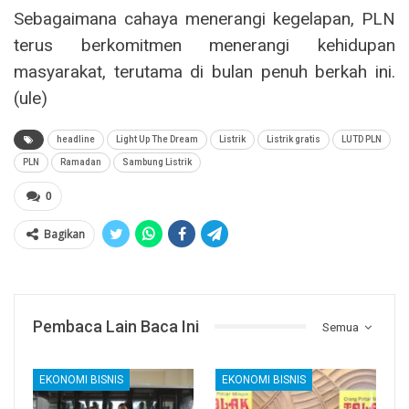
Sebagaimana cahaya menerangi kegelapan, PLN
terus berkomitmen menerangi kehidupan
masyarakat, terutama di bulan penuh berkah ini.
(ule)
headline
Light Up The Dream
Listrik
Listrik gratis
LUTD PLN
PLN
Ramadan
Sambung Listrik
0
Bagikan
Pembaca Lain Baca Ini
Semua
EKONOMI BISNIS
EKONOMI BISNIS