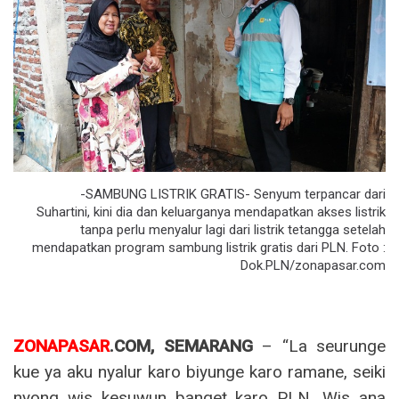
-SAMBUNG LISTRIK GRATIS- Senyum terpancar dari
Suhartini, kini dia dan keluarganya mendapatkan akses listrik
tanpa perlu menyalur lagi dari listrik tetangga setelah
mendapatkan program sambung listrik gratis dari PLN. Foto :
Dok.PLN/zonapasar.com
ZONAPASAR
.COM, SEMARANG
– “La seurunge
kue ya aku nyalur karo biyunge karo ramane, seiki
nyong wis kesuwun banget karo PLN. Wis ana