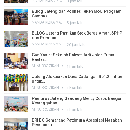
NANDA RIZKA MAHENDRA
3 jam lalu
Bulog Jateng dan Polines Teken MoU, Program
Campus…
NANDA RIZKA MAHENDRA
5 jam lalu
BULOG Jateng Pastikan Stok Beras Aman, SPHP
dan Premium…
NANDA RIZKA MAHENDRA
20 jam lalu
Gus Yasin: Sekolah Rakyat Jadi Jalan Putus
Rantai…
M. NURROZIKAN
1 hari lalu
Jateng Alokasikan Dana Cadangan Rp1,2 Triliun
untuk…
M. NURROZIKAN
1 hari lalu
Pemprov Jateng Gandeng Mercy Corps Bangun
Ketangguhan…
M. NURROZIKAN
1 hari lalu
BRI BO Semarang Pattimura Apresiasi Nasabah
Pensiunan…