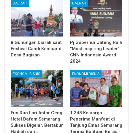
DAERAH
DAERAH
8 Gunungan Diarak saat
Pj Gubernur Jateng Raih
Festival Candi Kembar di
“Most Inspiring Leader”
Desa Bugisan
CNN Indonesia Award
2024
EKONOMI BISNIS
EKONOMI BISNIS
Fun Run Lari Antar Geng
1.348 Keluarga
Hotel Dafam Semarang
Penerima Manfaat di
Sukses Digelar, Bertabur
Tanjung Emas Semarang
Hadiah dan…
Terima Bantuan Beras