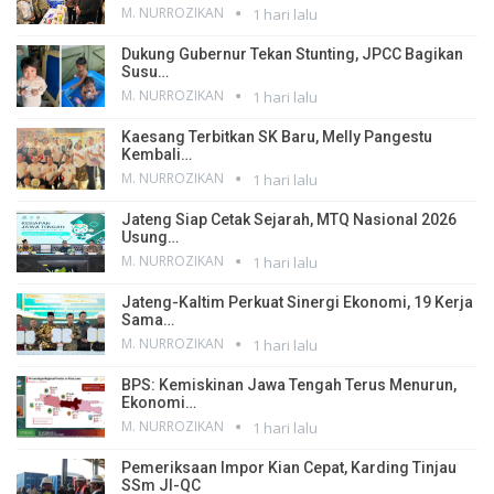
M. NURROZIKAN
1 hari lalu
Dukung Gubernur Tekan Stunting, JPCC Bagikan
Susu…
M. NURROZIKAN
1 hari lalu
Kaesang Terbitkan SK Baru, Melly Pangestu
Kembali…
M. NURROZIKAN
1 hari lalu
Jateng Siap Cetak Sejarah, MTQ Nasional 2026
Usung…
M. NURROZIKAN
1 hari lalu
Jateng-Kaltim Perkuat Sinergi Ekonomi, 19 Kerja
Sama…
M. NURROZIKAN
1 hari lalu
BPS: Kemiskinan Jawa Tengah Terus Menurun,
Ekonomi…
M. NURROZIKAN
1 hari lalu
Pemeriksaan Impor Kian Cepat, Karding Tinjau
SSm JI-QC