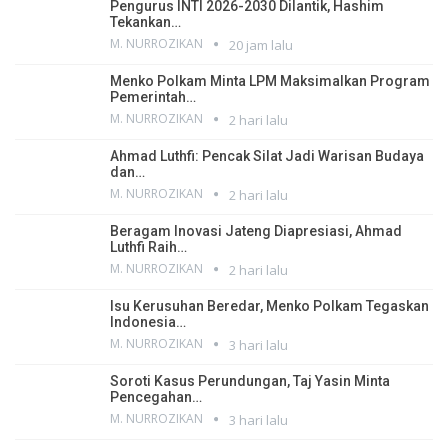
Pengurus INTI 2026-2030 Dilantik, Hashim
Tekankan…
M. NURROZIKAN
20 jam lalu
Menko Polkam Minta LPM Maksimalkan Program
Pemerintah…
M. NURROZIKAN
2 hari lalu
Ahmad Luthfi: Pencak Silat Jadi Warisan Budaya
dan…
M. NURROZIKAN
2 hari lalu
Beragam Inovasi Jateng Diapresiasi, Ahmad
Luthfi Raih…
M. NURROZIKAN
2 hari lalu
Isu Kerusuhan Beredar, Menko Polkam Tegaskan
Indonesia…
M. NURROZIKAN
3 hari lalu
Soroti Kasus Perundungan, Taj Yasin Minta
Pencegahan…
M. NURROZIKAN
3 hari lalu