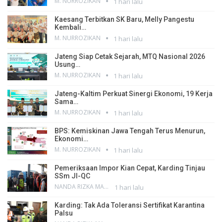
M. NURROZIKAN
1 hari lalu
Kaesang Terbitkan SK Baru, Melly Pangestu
Kembali…
M. NURROZIKAN
1 hari lalu
Jateng Siap Cetak Sejarah, MTQ Nasional 2026
Usung…
M. NURROZIKAN
1 hari lalu
Jateng-Kaltim Perkuat Sinergi Ekonomi, 19 Kerja
Sama…
M. NURROZIKAN
1 hari lalu
BPS: Kemiskinan Jawa Tengah Terus Menurun,
Ekonomi…
M. NURROZIKAN
1 hari lalu
Pemeriksaan Impor Kian Cepat, Karding Tinjau
SSm JI-QC
NANDA RIZKA MAHENDRA
1 hari lalu
Karding: Tak Ada Toleransi Sertifikat Karantina
Palsu