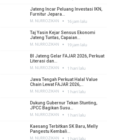
Jateng Incar Peluang Investasi IKN,
Furnitur Jepara…
M. NURROZIKAN
16 jam lalu
Taj Yasin Kejar Sensus Ekonomi
Jateng Tuntas, Capaian…
M. NURROZIKAN
19 jam lalu
BI Jateng Gelar FAJAR 2026, Perkuat
Literasi dan…
M. NURROZIKAN
1 hari lalu
Jawa Tengah Perkuat Halal Value
Chain Lewat FAJAR 2026,…
M. NURROZIKAN
1 hari lalu
Dukung Gubernur Tekan Stunting,
JPCC Bagikan Susu…
M. NURROZIKAN
1 hari lalu
Kaesang Terbitkan SK Baru, Melly
Pangestu Kembali…
M. NURROZIKAN
1 hari lalu