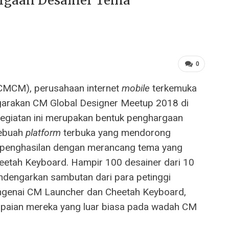
argaan Desainer Tema
0
:CMCM), perusahaan internet
mobile
terkemuka
ggarakan CM Global Designer Meetup 2018 di
 Kegiatan ini merupakan bentuk penghargaan
sebuah
platform
terbuka yang mendorong
h penghasilan dengan merancang tema yang
eetah Keyboard. Hampir 100 desainer dari 10
endengarkan sambutan dari para petinggi
engenai CM Launcher dan Cheetah Keyboard,
paian mereka yang luar biasa pada wadah CM