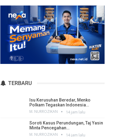
TERBARU
Isu Kerusuhan Beredar, Menko
Polkam Tegaskan Indonesia…
M. NURROZIKAN
14 jam lalu
Soroti Kasus Perundungan, Taj Yasin
Minta Pencegahan…
M. NURROZIKAN
14 jam lalu