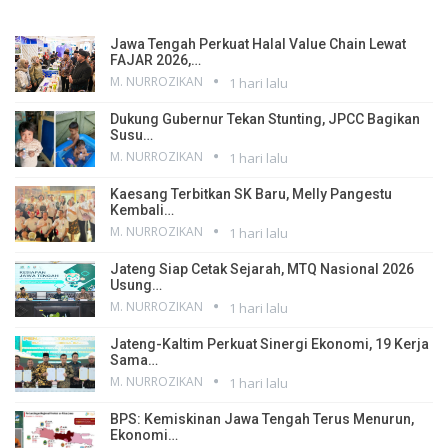
Jawa Tengah Perkuat Halal Value Chain Lewat
FAJAR 2026,…
M. NURROZIKAN
1 hari lalu
Dukung Gubernur Tekan Stunting, JPCC Bagikan
Susu…
M. NURROZIKAN
1 hari lalu
Kaesang Terbitkan SK Baru, Melly Pangestu
Kembali…
M. NURROZIKAN
1 hari lalu
Jateng Siap Cetak Sejarah, MTQ Nasional 2026
Usung…
M. NURROZIKAN
1 hari lalu
Jateng-Kaltim Perkuat Sinergi Ekonomi, 19 Kerja
Sama…
M. NURROZIKAN
1 hari lalu
BPS: Kemiskinan Jawa Tengah Terus Menurun,
Ekonomi…