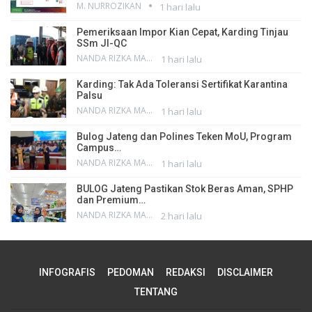
M. NURROZIKAN
1 hari lalu
Pemeriksaan Impor Kian Cepat, Karding Tinjau
SSm JI-QC
NANDA RIZKA MAHENDRA
1 hari lalu
Karding: Tak Ada Toleransi Sertifikat Karantina
Palsu
NANDA RIZKA MAHENDRA
1 hari lalu
Bulog Jateng dan Polines Teken MoU, Program
Campus…
NANDA RIZKA MAHENDRA
1 hari lalu
BULOG Jateng Pastikan Stok Beras Aman, SPHP
dan Premium…
NANDA RIZKA MAHENDRA
2 hari lalu
INFOGRAFIS
PEDOMAN
REDAKSI
DISCLAIMER
TENTANG