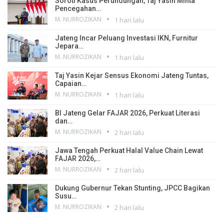
Soroti Kasus Perundungan, Taj Yasin Minta
Pencegahan…
M. NURROZIKAN
1 hari lalu
Jateng Incar Peluang Investasi IKN, Furnitur
Jepara…
M. NURROZIKAN
1 hari lalu
Taj Yasin Kejar Sensus Ekonomi Jateng Tuntas,
Capaian…
M. NURROZIKAN
1 hari lalu
BI Jateng Gelar FAJAR 2026, Perkuat Literasi
dan…
M. NURROZIKAN
2 hari lalu
Jawa Tengah Perkuat Halal Value Chain Lewat
FAJAR 2026,…
M. NURROZIKAN
2 hari lalu
Dukung Gubernur Tekan Stunting, JPCC Bagikan
Susu…
M. NURROZIKAN
2 hari lalu