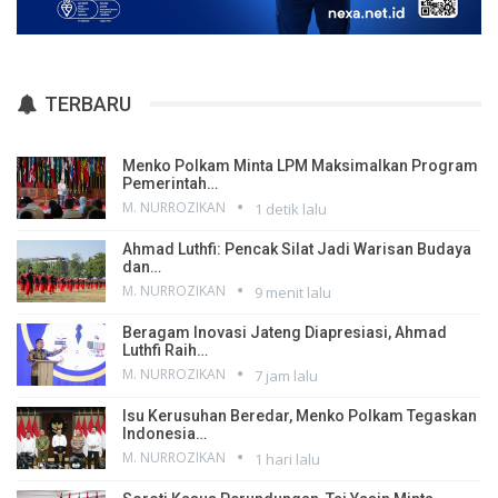
TERBARU
Menko Polkam Minta LPM Maksimalkan Program
Pemerintah…
M. NURROZIKAN
1 detik lalu
Ahmad Luthfi: Pencak Silat Jadi Warisan Budaya
dan…
M. NURROZIKAN
9 menit lalu
Beragam Inovasi Jateng Diapresiasi, Ahmad
Luthfi Raih…
M. NURROZIKAN
7 jam lalu
Isu Kerusuhan Beredar, Menko Polkam Tegaskan
Indonesia…
M. NURROZIKAN
1 hari lalu