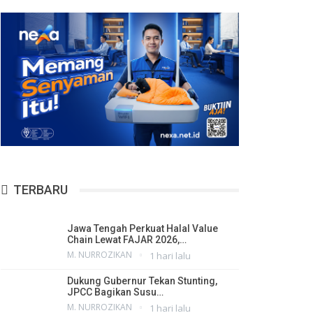
TERBARU
Jawa Tengah Perkuat Halal Value
Chain Lewat FAJAR 2026,…
M. NURROZIKAN
1 hari lalu
Dukung Gubernur Tekan Stunting,
JPCC Bagikan Susu…
M. NURROZIKAN
1 hari lalu