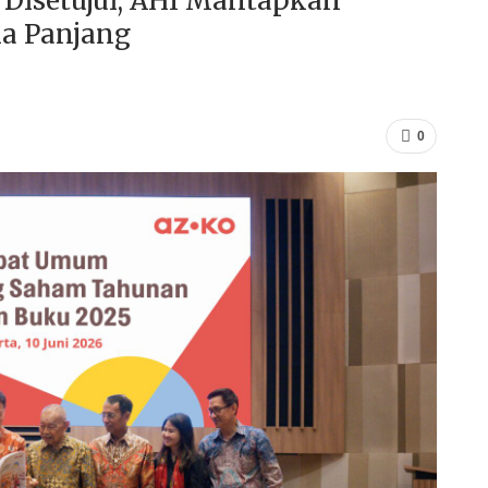
 Disetujui, AHI Mantapkan
ka Panjang
0