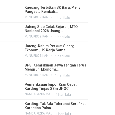
Kaesang Terbitkan SK Baru, Melly
Pangestu Kembali…
M. NURROZIKAN
1 hari lalu
Jateng Siap Cetak Sejarah, MTQ
Nasional 2026 Usung…
M. NURROZIKAN
1 hari lalu
Jateng-Kaltim Perkuat Sinergi
Ekonomi, 19 Kerja Sama…
M. NURROZIKAN
1 hari lalu
BPS: Kemiskinan Jawa Tengah Terus
Menurun, Ekonomi…
M. NURROZIKAN
1 hari lalu
Pemeriksaan Impor Kian Cepat,
Karding Tinjau SSm JI-QC
NANDA RIZKA MAHENDRA
1 hari lalu
Karding: Tak Ada Toleransi Sertifikat
Karantina Palsu
NANDA RIZKA MAHENDRA
1 hari lalu