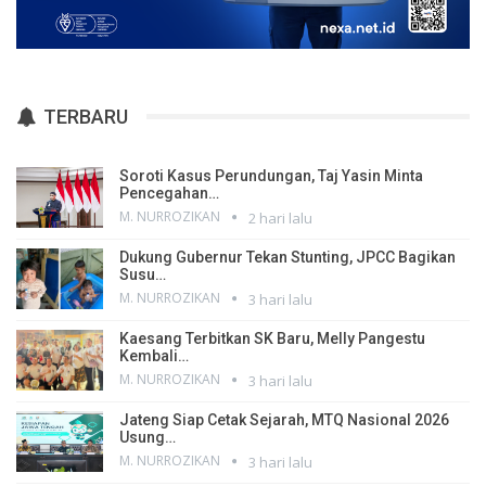
TERBARU
Soroti Kasus Perundungan, Taj Yasin Minta
Pencegahan…
M. NURROZIKAN
2 hari lalu
Dukung Gubernur Tekan Stunting, JPCC Bagikan
Susu…
M. NURROZIKAN
3 hari lalu
Kaesang Terbitkan SK Baru, Melly Pangestu
Kembali…
M. NURROZIKAN
3 hari lalu
Jateng Siap Cetak Sejarah, MTQ Nasional 2026
Usung…
M. NURROZIKAN
3 hari lalu