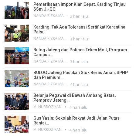
Pemeriksaan Impor Kian Cepat, Karding Tinjau
SSm JI-QC
NANDA RIZKA MAHENDRA
3 hari lalu
Karding: Tak Ada Toleransi Sertifikat Karantina
Palsu
NANDA RIZKA MAHENDRA
3 hari lalu
Bulog Jateng dan Polines Teken MoU, Program
Campus…
NANDA RIZKA MAHENDRA
3 hari lalu
BULOG Jateng Pastikan Stok Beras Aman, SPHP
dan Premium…
NANDA RIZKA MAHENDRA
4 hari lalu
Belanja Pegawai di Bawah Ambang Batas,
Pemprov Jateng…
M. NURROZIKAN
4 hari lalu
Gus Yasin: Sekolah Rakyat Jadi Jalan Putus
Rantai…
M. NURROZIKAN
4 hari lalu