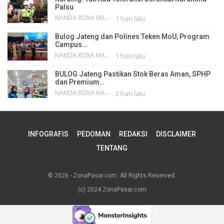
Palsu
NANDA RIZKA MAHENDRA
1 hari lalu
Bulog Jateng dan Polines Teken MoU, Program
Campus…
NANDA RIZKA MAHENDRA
1 hari lalu
BULOG Jateng Pastikan Stok Beras Aman, SPHP
dan Premium…
NANDA RIZKA MAHENDRA
2 hari lalu
INFOGRAFIS
PEDOMAN
REDAKSI
DISCLAIMER
TENTANG
© 2026 - ZonaPasar.com. All Rights Reserved.
(c) 2024 ZonaPasar.com