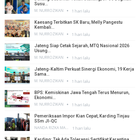
Susu…
M. NURROZIKAN
1 hari lalu
Kaesang Terbitkan SK Baru, Melly Pangestu
Kembali…
M. NURROZIKAN
1 hari lalu
Jateng Siap Cetak Sejarah, MTQ Nasional 2026
Usung…
M. NURROZIKAN
1 hari lalu
Jateng-Kaltim Perkuat Sinergi Ekonomi, 19 Kerja
Sama…
M. NURROZIKAN
1 hari lalu
BPS: Kemiskinan Jawa Tengah Terus Menurun,
Ekonomi…
M. NURROZIKAN
1 hari lalu
Pemeriksaan Impor Kian Cepat, Karding Tinjau
SSm JI-QC
NANDA RIZKA MAHENDRA
1 hari lalu
Karding: Tak Ada Toleransi Sertifikat Karantina