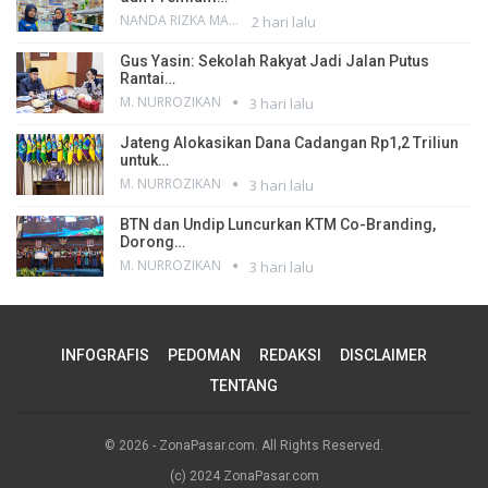
NANDA RIZKA MAHENDRA
2 hari lalu
Gus Yasin: Sekolah Rakyat Jadi Jalan Putus
Rantai…
M. NURROZIKAN
3 hari lalu
Jateng Alokasikan Dana Cadangan Rp1,2 Triliun
untuk…
M. NURROZIKAN
3 hari lalu
BTN dan Undip Luncurkan KTM Co-Branding,
Dorong…
M. NURROZIKAN
3 hari lalu
INFOGRAFIS
PEDOMAN
REDAKSI
DISCLAIMER
TENTANG
© 2026 - ZonaPasar.com. All Rights Reserved.
(c) 2024 ZonaPasar.com