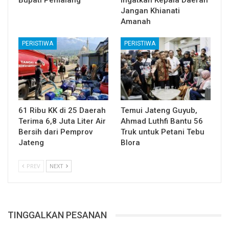
Bupati Pemalang
Ingatkan Kepala Daerah
Jangan Khianati
Amanah
PERISTIWA
PERISTIWA
61 Ribu KK di 25 Daerah
Temui Jateng Guyub,
Terima 6,8 Juta Liter Air
Ahmad Luthfi Bantu 56
Bersih dari Pemprov
Truk untuk Petani Tebu
Jateng
Blora
PREV
NEXT
TINGGALKAN PESANAN