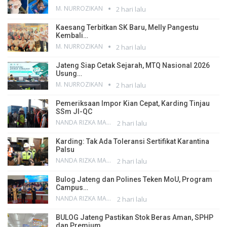
M. NURROZIKAN
2 hari lalu
Kaesang Terbitkan SK Baru, Melly Pangestu
Kembali…
M. NURROZIKAN
2 hari lalu
Jateng Siap Cetak Sejarah, MTQ Nasional 2026
Usung…
M. NURROZIKAN
2 hari lalu
Pemeriksaan Impor Kian Cepat, Karding Tinjau
SSm JI-QC
NANDA RIZKA MAHENDRA
2 hari lalu
Karding: Tak Ada Toleransi Sertifikat Karantina
Palsu
NANDA RIZKA MAHENDRA
2 hari lalu
Bulog Jateng dan Polines Teken MoU, Program
Campus…
NANDA RIZKA MAHENDRA
2 hari lalu
BULOG Jateng Pastikan Stok Beras Aman, SPHP
dan Premium…