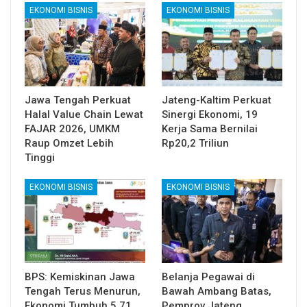
EKONOMI BISNIS
EKONOMI BISNIS
Jawa Tengah Perkuat
Jateng-Kaltim Perkuat
Halal Value Chain Lewat
Sinergi Ekonomi, 19
FAJAR 2026, UMKM
Kerja Sama Bernilai
Raup Omzet Lebih
Rp20,2 Triliun
Tinggi
EKONOMI BISNIS
EKONOMI BISNIS
BPS: Kemiskinan Jawa
Belanja Pegawai di
Tengah Terus Menurun,
Bawah Ambang Batas,
Ekonomi Tumbuh 5,71
Pemprov Jateng