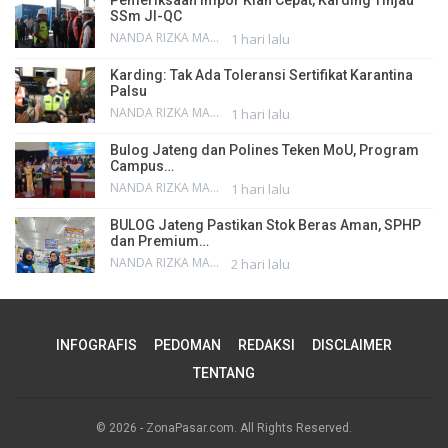
Pemeriksaan Impor Kian Cepat, Karding Tinjau
SSm JI-QC
NANDA RIZKA MAHENDRA
1 hari lalu
Karding: Tak Ada Toleransi Sertifikat Karantina
Palsu
NANDA RIZKA MAHENDRA
1 hari lalu
Bulog Jateng dan Polines Teken MoU, Program
Campus…
NANDA RIZKA MAHENDRA
1 hari lalu
BULOG Jateng Pastikan Stok Beras Aman, SPHP
dan Premium…
NANDA RIZKA MAHENDRA
2 hari lalu
INFOGRAFIS
PEDOMAN
REDAKSI
DISCLAIMER
TENTANG
© 2026 - ZonaPasar.com. All Rights Reserved.