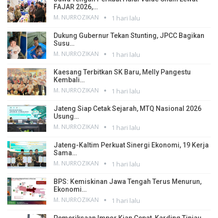
FAJAR 2026,…
M. NURROZIKAN
1 hari lalu
Dukung Gubernur Tekan Stunting, JPCC Bagikan
Susu…
M. NURROZIKAN
1 hari lalu
Kaesang Terbitkan SK Baru, Melly Pangestu
Kembali…
M. NURROZIKAN
1 hari lalu
Jateng Siap Cetak Sejarah, MTQ Nasional 2026
Usung…
M. NURROZIKAN
1 hari lalu
Jateng-Kaltim Perkuat Sinergi Ekonomi, 19 Kerja
Sama…
M. NURROZIKAN
1 hari lalu
BPS: Kemiskinan Jawa Tengah Terus Menurun,
Ekonomi…
M. NURROZIKAN
1 hari lalu