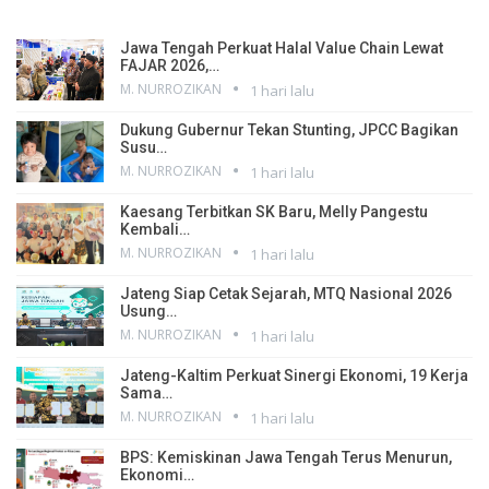
Jawa Tengah Perkuat Halal Value Chain Lewat
FAJAR 2026,…
M. NURROZIKAN
1 hari lalu
Dukung Gubernur Tekan Stunting, JPCC Bagikan
Susu…
M. NURROZIKAN
1 hari lalu
Kaesang Terbitkan SK Baru, Melly Pangestu
Kembali…
M. NURROZIKAN
1 hari lalu
Jateng Siap Cetak Sejarah, MTQ Nasional 2026
Usung…
M. NURROZIKAN
1 hari lalu
Jateng-Kaltim Perkuat Sinergi Ekonomi, 19 Kerja
Sama…
M. NURROZIKAN
1 hari lalu
BPS: Kemiskinan Jawa Tengah Terus Menurun,
Ekonomi…