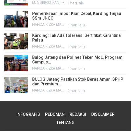
M. NURROZIKAN
1 hari lalu
Pemeriksaan Impor Kian Cepat, Karding Tinjau
SSm JI-QC
NANDA RIZKA MAHENDRA
1 hari lalu
Karding: Tak Ada Toleransi Sertifikat Karantina
Palsu
NANDA RIZKA MAHENDRA
1 hari lalu
Bulog Jateng dan Polines Teken MoU, Program
Campus…
NANDA RIZKA MAHENDRA
1 hari lalu
BULOG Jateng Pastikan Stok Beras Aman, SPHP
dan Premium…
NANDA RIZKA MAHENDRA
2 hari lalu
INFOGRAFIS
PEDOMAN
REDAKSI
DISCLAIMER
TENTANG