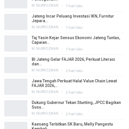
M. NURROZIKAN
1 hari lalu
Jateng Incar Peluang Investasi IKN, Furnitur
Jepara…
M. NURROZIKAN
1 hari lalu
Taj Yasin Kejar Sensus Ekonomi Jateng Tuntas,
Capaian…
M. NURROZIKAN
1 hari lalu
BI Jateng Gelar FAJAR 2026, Perkuat Literasi
dan…
M. NURROZIKAN
2 hari lalu
Jawa Tengah Perkuat Halal Value Chain Lewat
FAJAR 2026,…
M. NURROZIKAN
2 hari lalu
Dukung Gubernur Tekan Stunting, JPCC Bagikan
Susu…
M. NURROZIKAN
2 hari lalu
Kaesang Terbitkan SK Baru, Melly Pangestu
Kembali…