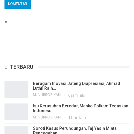
TERBARU
Beragam Inovasi Jateng Diapresiasi, Ahmad
Luthfi Raih…
M. NURROZIKAN
6 jam lalu
Isu Kerusuhan Beredar, Menko Polkam Tegaskan
Indonesia…
M. NURROZIKAN
1 hari lalu
Soroti Kasus Perundungan, Taj Yasin Minta
Pencegahan…