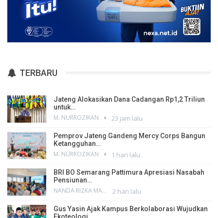
TERBARU
Jateng Alokasikan Dana Cadangan Rp1,2 Triliun
untuk…
M. NURROZIKAN
23 jam lalu
Pemprov Jateng Gandeng Mercy Corps Bangun
Ketangguhan…
M. NURROZIKAN
1 hari lalu
BRI BO Semarang Pattimura Apresiasi Nasabah
Pensiunan…
NANDA RIZKA MAHENDRA
2 hari lalu
Gus Yasin Ajak Kampus Berkolaborasi Wujudkan
Ekoteologi…