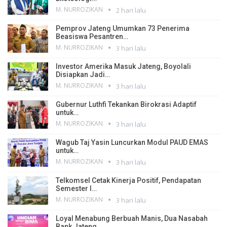
M. NURROZIKAN
2 hari lalu
Pemprov Jateng Umumkan 73 Penerima
Beasiswa Pesantren…
M. NURROZIKAN
3 hari lalu
Investor Amerika Masuk Jateng, Boyolali
Disiapkan Jadi…
M. NURROZIKAN
3 hari lalu
Gubernur Luthfi Tekankan Birokrasi Adaptif
untuk…
M. NURROZIKAN
3 hari lalu
Wagub Taj Yasin Luncurkan Modul PAUD EMAS
untuk…
M. NURROZIKAN
3 hari lalu
Telkomsel Cetak Kinerja Positif, Pendapatan
Semester I…
M. NURROZIKAN
3 hari lalu
Loyal Menabung Berbuah Manis, Dua Nasabah
Bank Jateng…