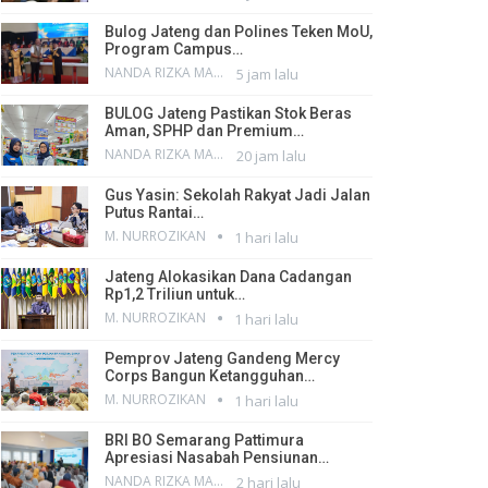
Bulog Jateng dan Polines Teken MoU,
Program Campus…
NANDA RIZKA MAHENDRA
5 jam lalu
BULOG Jateng Pastikan Stok Beras
Aman, SPHP dan Premium…
NANDA RIZKA MAHENDRA
20 jam lalu
Gus Yasin: Sekolah Rakyat Jadi Jalan
Putus Rantai…
M. NURROZIKAN
1 hari lalu
Jateng Alokasikan Dana Cadangan
Rp1,2 Triliun untuk…
M. NURROZIKAN
1 hari lalu
Pemprov Jateng Gandeng Mercy
Corps Bangun Ketangguhan…
M. NURROZIKAN
1 hari lalu
BRI BO Semarang Pattimura
Apresiasi Nasabah Pensiunan…
NANDA RIZKA MAHENDRA
2 hari lalu