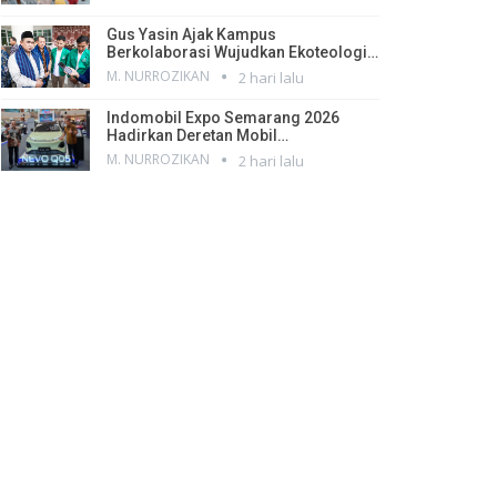
Gus Yasin Ajak Kampus
Berkolaborasi Wujudkan Ekoteologi…
M. NURROZIKAN
2 hari lalu
Indomobil Expo Semarang 2026
Hadirkan Deretan Mobil…
M. NURROZIKAN
2 hari lalu