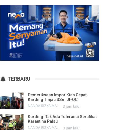
TERBARU
Pemeriksaan Impor Kian Cepat,
Karding Tinjau SSm JI-QC
NANDA RIZKA MAHENDRA
3 jam lalu
Karding: Tak Ada Toleransi Sertifikat
Karantina Palsu
NANDA RIZKA MAHENDRA
3 jam lalu