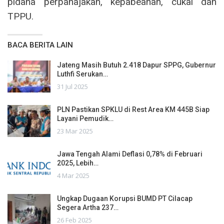
pidana perpanajakan, kepabeanan, cukai dan
TPPU.
BACA BERITA LAIN
Jateng Masih Butuh 2.418 Dapur SPPG, Gubernur
Luthfi Serukan…
31 Jul 2025
PLN Pastikan SPKLU di Rest Area KM 445B Siap
Layani Pemudik…
23 Mar 2025
Jawa Tengah Alami Deflasi 0,78% di Februari
2025, Lebih…
4 Mar 2025
Ungkap Dugaan Korupsi BUMD PT Cilacap
Segera Artha 237…
26 Feb 2025