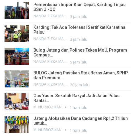
Pemeriksaan Impor Kian Cepat, Karding Tinjau
SSm JI-QC
NANDA RIZKA MAHENDRA
3 jam lalu
Karding: Tak Ada Toleransi Sertifikat Karantina
Palsu
NANDA RIZKA MAHENDRA
3 jam lalu
Bulog Jateng dan Polines Teken MoU, Program
Campus…
NANDA RIZKA MAHENDRA
5 jam lalu
BULOG Jateng Pastikan Stok Beras Aman, SPHP
dan Premium…
NANDA RIZKA MAHENDRA
20 jam lalu
Gus Yasin: Sekolah Rakyat Jadi Jalan Putus
Rantai…
M. NURROZIKAN
1 hari lalu
Jateng Alokasikan Dana Cadangan Rp1,2 Triliun
untuk…
M. NURROZIKAN
1 hari lalu