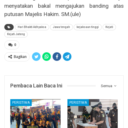
menyatakan bakal mengajukan banding atas
putusan Majelis Hakim. SM.(ule)
Hari Bhakti Adhyaksa
Jawa tengah
kejaksaan tinggi
Kejati
Kejati Jateng
0
Bagikan
Pembaca Lain Baca Ini
Semua
PERISTIWA
PERISTIWA