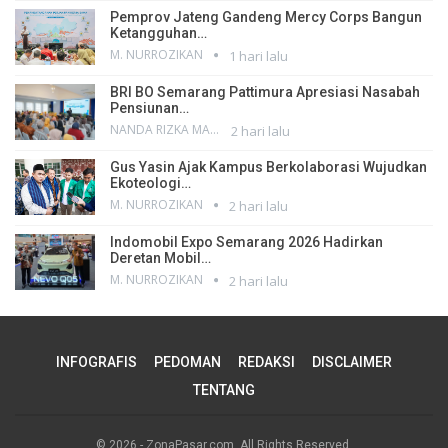
Pemprov Jateng Gandeng Mercy Corps Bangun
Ketangguhan…
M. NURROZIKAN
1 hari lalu
BRI BO Semarang Pattimura Apresiasi Nasabah
Pensiunan…
NANDA RIZKA MAHENDRA
2 hari lalu
Gus Yasin Ajak Kampus Berkolaborasi Wujudkan
Ekoteologi…
M. NURROZIKAN
2 hari lalu
Indomobil Expo Semarang 2026 Hadirkan
Deretan Mobil…
M. NURROZIKAN
2 hari lalu
INFOGRAFIS
PEDOMAN
REDAKSI
DISCLAIMER
TENTANG
© 2026 - ZonaPasar.com. All Rights Reserved.