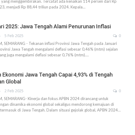
l yang menggembirakan. Tercatat ada kenaikan 114 persen dari Rp
2023, menjadi Rp 88,44 triliun pada 2024. Kepala…
ari 2025: Jawa Tengah Alami Penurunan Inflasi
AHENDRA
5 Feb 2025
0
SEMARANG - Tekanan inflasi Provinsi Jawa Tengah pada Januari
ovinsi Jawa Tengah mengalami deflasi sebesar 0,46% (mtm) sejalan
ang juga mengalami deflasi sebesar 0,76% (mtm).…
 Ekonomi Jawa Tengah Capai 4,93% di Tengah
an Global
AHENDRA
2 Feb 2025
0
SEMARANG- Kinerja dan fokus APBN 2024 dirancang untuk
ngan dinamika ekonomi global sekaligus mendorong kemajuan di
 termasuk di Jawa Tengah. Dalam situasi gejolak global, APBN 2024…