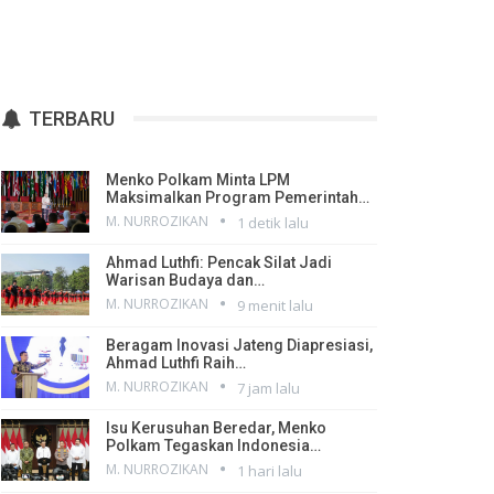
TERBARU
Menko Polkam Minta LPM
Maksimalkan Program Pemerintah…
M. NURROZIKAN
1 detik lalu
Ahmad Luthfi: Pencak Silat Jadi
Warisan Budaya dan…
M. NURROZIKAN
9 menit lalu
Beragam Inovasi Jateng Diapresiasi,
Ahmad Luthfi Raih…
M. NURROZIKAN
7 jam lalu
Isu Kerusuhan Beredar, Menko
Polkam Tegaskan Indonesia…
M. NURROZIKAN
1 hari lalu