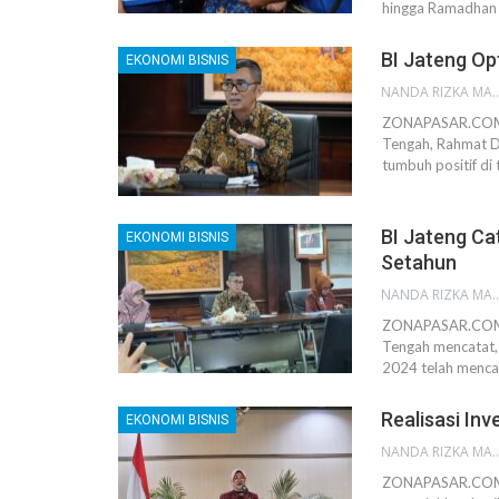
hingga Ramadhan d
BI Jateng Op
EKONOMI BISNIS
NANDA RIZKA M
ZONAPASAR.COM, 
Tengah, Rahmat D
tumbuh positif di
BI Jateng C
EKONOMI BISNIS
Setahun
NANDA RIZKA M
ZONAPASAR.COM, 
Tengah mencatat, 
2024 telah menca
Realisasi In
EKONOMI BISNIS
NANDA RIZKA M
ZONAPASAR.COM, 