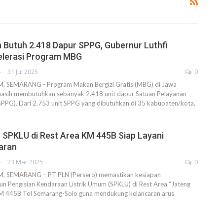
 Butuh 2.418 Dapur SPPG, Gubernur Luthfi
elerasi Program MBG
AHENDRA
31 Jul 2025
0
SEMARANG - Program Makan Bergizi Gratis (MBG) di Jawa
masih membutuhkan sebanyak 2.418 unit dapur Satuan Pelayanan
SPPG). Dari 2.753 unit SPPG yang dibutuhkan di 35 kabupaten/kota,
 SPKLU di Rest Area KM 445B Siap Layani
aran
AHENDRA
23 Mar 2025
0
SEMARANG – PT PLN (Persero) memastikan kesiapan
siun Pengisian Kendaraan Listrik Umum (SPKLU) di Rest Area “Jateng
KM 445B Tol Semarang-Solo guna mendukung kelancaran arus