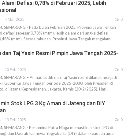
Alami Deflasi 0,78% di Februari 2025, Lebih
asional
AHENDRA
4 Mar 2025
0
SEMARANG - Pada bulan Februari 2025, Provinsi Jawa Tengah
 deflasi sebesar 0,78% (mtm), lebih dalam dari angka deflasi
 0,48% (mtm). Secara tahunan, Provinsi Jawa Tengah mengalami…
 dan Taj Yasin Resmi Pimpin Jawa Tengah 2025-
AHENDRA
20 Feb 2025
0
EMARANG – Ahmad Luthfi dan Taj Yasin resmi dilantik menjadi
il Gubernur Jawa Tengah periode 2025-2030, oleh Presiden RI
, di Istana Kepresidenan, Jakarta, Kamis (20/2/2025). Hari…
min Stok LPG 3 Kg Aman di Jateng dan DIY
ran
AHENDRA
19 Feb 2025
0
SEMARANG - Pertamina Patra Niaga memastikan stok LPG di
eng) dan Daerah Istimewa Yogyakarta (DIY) dalam keadaan aman