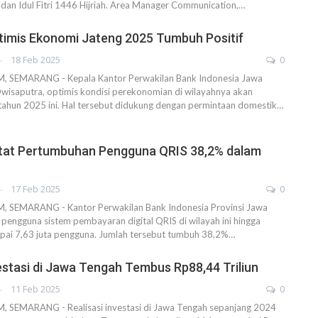
an Idul Fitri 1446 Hijriah. Area Manager Communication,…
timis Ekonomi Jateng 2025 Tumbuh Positif
AHENDRA
18 Feb 2025
0
SEMARANG - Kepala Kantor Perwakilan Bank Indonesia Jawa
wisaputra, optimis kondisi perekonomian di wilayahnya akan
 tahun 2025 ini. Hal tersebut didukung dengan permintaan domestik…
atat Pertumbuhan Pengguna QRIS 38,2% dalam
AHENDRA
17 Feb 2025
0
SEMARANG - Kantor Perwakilan Bank Indonesia Provinsi Jawa
pengguna sistem pembayaran digital QRIS di wilayah ini hingga
pai 7,63 juta pengguna. Jumlah tersebut tumbuh 38,2%…
vestasi di Jawa Tengah Tembus Rp88,44 Triliun
AHENDRA
11 Feb 2025
0
SEMARANG - Realisasi investasi di Jawa Tengah sepanjang 2024