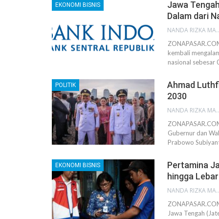
Jawa Tengah 
EKONOMI BISNIS
Dalam dari N
NANDA RIZKA M
ZONAPASAR.COM, 
kembali mengalami
nasional sebesar
Ahmad Luthfi
POLITIK
2030
NANDA RIZKA M
ZONAPASAR.COM, S
Gubernur dan Wak
Prabowo Subiyanto
Pertamina Ja
EKONOMI BISNIS
hingga Leba
NANDA RIZKA M
ZONAPASAR.COM, 
Jawa Tengah (Jat