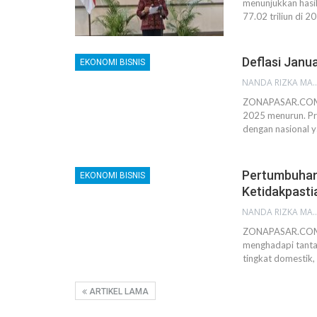
menunjukkan hasi
77.02 triliun di 
Deflasi Janu
EKONOMI BISNIS
NANDA RIZKA M
ZONAPASAR.COM, 
2025 menurun. Pr
dengan nasional y
Pertumbuhan
EKONOMI BISNIS
Ketidakpasti
NANDA RIZKA M
ZONAPASAR.COM, 
menghadapi tanta
tingkat domestik,
ARTIKEL LAMA