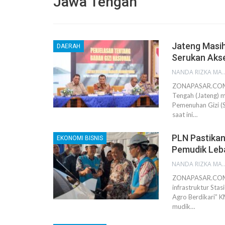
Jawa Tengah
Jateng Masih
DAERAH
Serukan Aks
NANDA RIZKA M
ZONAPASAR.COM, 
Tengah (Jateng) 
Pemenuhan Gizi (
saat ini…
PLN Pastikan
EKONOMI BISNIS
Pemudik Leb
NANDA RIZKA M
ZONAPASAR.COM, 
infrastruktur Sta
Agro Berdikari” 
mudik…