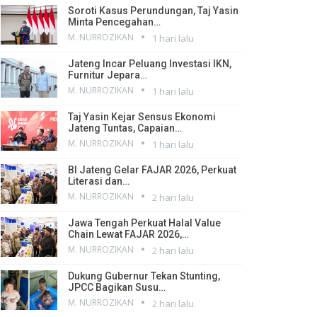
Soroti Kasus Perundungan, Taj Yasin
Minta Pencegahan…
M. NURROZIKAN
1 hari lalu
Jateng Incar Peluang Investasi IKN,
Furnitur Jepara…
M. NURROZIKAN
1 hari lalu
Taj Yasin Kejar Sensus Ekonomi
Jateng Tuntas, Capaian…
M. NURROZIKAN
1 hari lalu
BI Jateng Gelar FAJAR 2026, Perkuat
Literasi dan…
M. NURROZIKAN
2 hari lalu
Jawa Tengah Perkuat Halal Value
Chain Lewat FAJAR 2026,…
M. NURROZIKAN
2 hari lalu
Dukung Gubernur Tekan Stunting,
JPCC Bagikan Susu…
M. NURROZIKAN
2 hari lalu