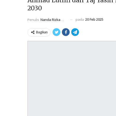
Ahmad Luthfi dan Taj Yasin
2030
pada
20 Feb 2025
Penulis
Nanda Rizka Mahendra
Bagikan