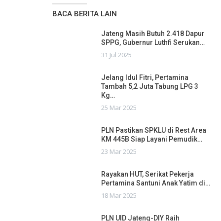
BACA BERITA LAIN
Jateng Masih Butuh 2.418 Dapur
SPPG, Gubernur Luthfi Serukan…
31 Jul 2025
Jelang Idul Fitri, Pertamina
Tambah 5,2 Juta Tabung LPG 3
Kg…
25 Mar 2025
PLN Pastikan SPKLU di Rest Area
KM 445B Siap Layani Pemudik…
23 Mar 2025
Rayakan HUT, Serikat Pekerja
Pertamina Santuni Anak Yatim di…
18 Mar 2025
PLN UID Jateng-DIY Raih