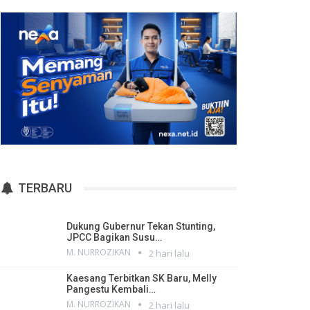
TERBARU
Dukung Gubernur Tekan Stunting,
JPCC Bagikan Susu…
M. NURROZIKAN
2 hari lalu
Kaesang Terbitkan SK Baru, Melly
Pangestu Kembali…
M. NURROZIKAN
2 hari lalu