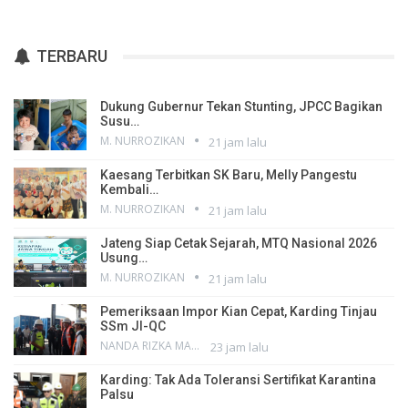
TERBARU
Dukung Gubernur Tekan Stunting, JPCC Bagikan
Susu…
M. NURROZIKAN
21 jam lalu
Kaesang Terbitkan SK Baru, Melly Pangestu
Kembali…
M. NURROZIKAN
21 jam lalu
Jateng Siap Cetak Sejarah, MTQ Nasional 2026
Usung…
M. NURROZIKAN
21 jam lalu
Pemeriksaan Impor Kian Cepat, Karding Tinjau
SSm JI-QC
NANDA RIZKA MAHENDRA
23 jam lalu
Karding: Tak Ada Toleransi Sertifikat Karantina
Palsu