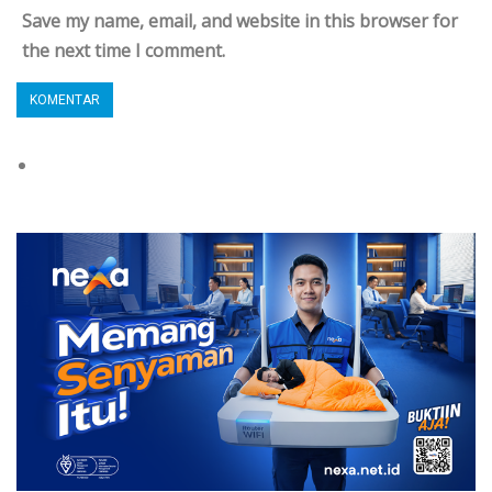
Save my name, email, and website in this browser for
the next time I comment.