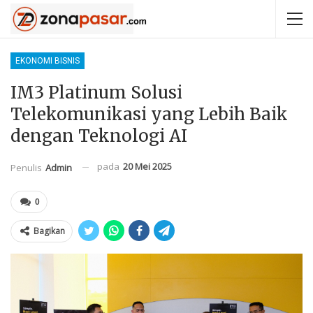
EKONOMI BISNIS
IM3 Platinum Solusi
Telekomunikasi yang Lebih Baik
dengan Teknologi AI
pada
20 Mei 2025
Penulis
Admin
0
Bagikan