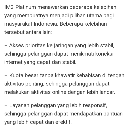
IM3 Platinum menawarkan beberapa kelebihan
yang membuatnya menjadi pilihan utama bagi
masyarakat Indonesia. Beberapa kelebihan
tersebut antara lain:
– Akses prioritas ke jaringan yang lebih stabil,
sehingga pelanggan dapat menikmati koneksi
internet yang cepat dan stabil.
– Kuota besar tanpa khawatir kehabisan di tengah
aktivitas penting, sehingga pelanggan dapat
melakukan aktivitas online dengan lebih lancar.
– Layanan pelanggan yang lebih responsif,
sehingga pelanggan dapat mendapatkan bantuan
yang lebih cepat dan efektif.