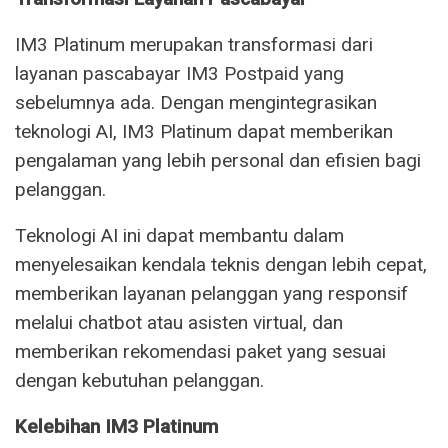
IM3 Platinum merupakan transformasi dari
layanan pascabayar IM3 Postpaid yang
sebelumnya ada. Dengan mengintegrasikan
teknologi AI, IM3 Platinum dapat memberikan
pengalaman yang lebih personal dan efisien bagi
pelanggan.
Teknologi AI ini dapat membantu dalam
menyelesaikan kendala teknis dengan lebih cepat,
memberikan layanan pelanggan yang responsif
melalui chatbot atau asisten virtual, dan
memberikan rekomendasi paket yang sesuai
dengan kebutuhan pelanggan.
Kelebihan IM3 Platinum