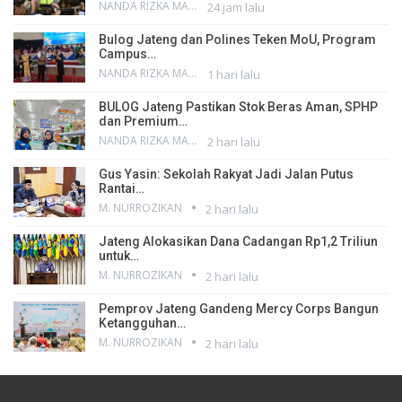
NANDA RIZKA MAHENDRA
24 jam lalu
Bulog Jateng dan Polines Teken MoU, Program
Campus…
NANDA RIZKA MAHENDRA
1 hari lalu
BULOG Jateng Pastikan Stok Beras Aman, SPHP
dan Premium…
NANDA RIZKA MAHENDRA
2 hari lalu
Gus Yasin: Sekolah Rakyat Jadi Jalan Putus
Rantai…
M. NURROZIKAN
2 hari lalu
Jateng Alokasikan Dana Cadangan Rp1,2 Triliun
untuk…
M. NURROZIKAN
2 hari lalu
Pemprov Jateng Gandeng Mercy Corps Bangun
Ketangguhan…
M. NURROZIKAN
2 hari lalu