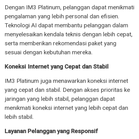
Dengan IM3 Platinum, pelanggan dapat menikmati
pengalaman yang lebih personal dan efisien.
Teknologi AI dapat membantu pelanggan dalam
menyelesaikan kendala teknis dengan lebih cepat,
serta memberikan rekomendasi paket yang
sesuai dengan kebutuhan mereka.
Koneksi Internet yang Cepat dan Stabil
IM3 Platinum juga menawarkan koneksi internet
yang cepat dan stabil. Dengan akses prioritas ke
jaringan yang lebih stabil, pelanggan dapat
menikmati koneksi internet yang lebih cepat dan
lebih stabil.
Layanan Pelanggan yang Responsif