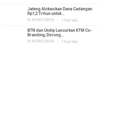
Jateng Alokasikan Dana Cadangan
Rp1,2 Triliun untuk…
M. NURROZIKAN
1 hari lalu
BTN dan Undip Luncurkan KTM Co-
Branding, Dorong…
M. NURROZIKAN
1 hari lalu