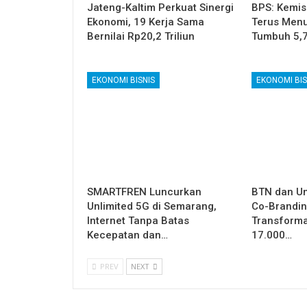
Jateng-Kaltim Perkuat Sinergi
BPS: Kemis
Ekonomi, 19 Kerja Sama
Terus Menu
Bernilai Rp20,2 Triliun
Tumbuh 5,
EKONOMI BISNIS
EKONOMI BIS
SMARTFREN Luncurkan
BTN dan U
Unlimited 5G di Semarang,
Co-Brandin
Internet Tanpa Batas
Transformas
Kecepatan dan…
17.000…
PREV
NEXT