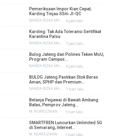
Pemeriksaan Impor Kian Cepat,
Karding Tinjau SSm JI-QC
NANDA RIZKA MAHENDRA
6 jam lalu
Karding: Tak Ada Toleransi Sertifikat
Karantina Palsu
NANDA RIZKA MAHENDRA
7 jam lalu
Bulog Jateng dan Polines Teken MoU,
Program Campus…
NANDA RIZKA MAHENDRA
9 jam lalu
BULOG Jateng Pastikan Stok Beras
Aman, SPHP dan Premium…
NANDA RIZKA MAHENDRA
1 hari lalu
Belanja Pegawai di Bawah Ambang
Batas, Pemprov Jateng…
M. NURROZIKAN
1 hari lalu
SMARTFREN Luncurkan Unlimited 5G
di Semarang, Internet…
M. NURROZIKAN
1 hari lalu