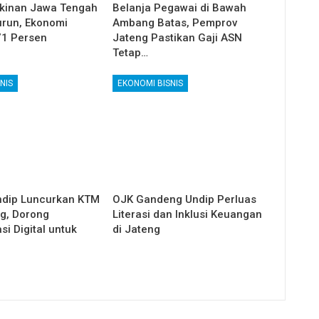
kinan Jawa Tengah
Belanja Pegawai di Bawah
run, Ekonomi
Ambang Batas, Pemprov
71 Persen
Jateng Pastikan Gaji ASN
Tetap…
NIS
EKONOMI BISNIS
ndip Luncurkan KTM
OJK Gandeng Undip Perluas
g, Dorong
Literasi dan Inklusi Keuangan
i Digital untuk
di Jateng