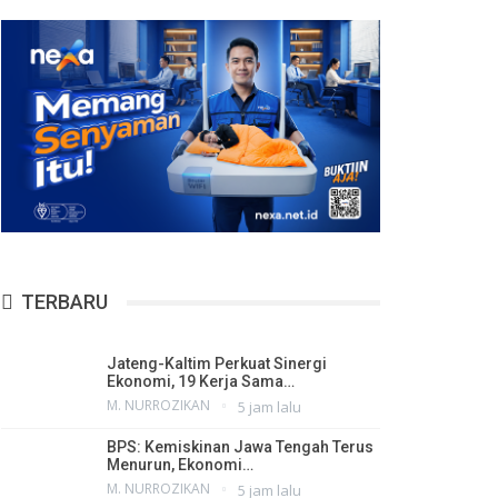
TERBARU
Jateng-Kaltim Perkuat Sinergi
Ekonomi, 19 Kerja Sama…
M. NURROZIKAN
5 jam lalu
BPS: Kemiskinan Jawa Tengah Terus
Menurun, Ekonomi…
M. NURROZIKAN
5 jam lalu