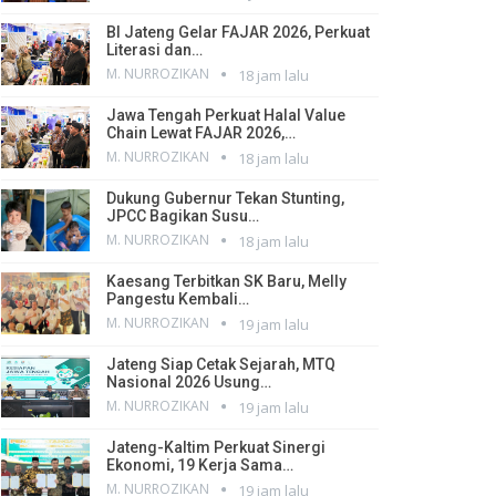
BI Jateng Gelar FAJAR 2026, Perkuat
Literasi dan…
M. NURROZIKAN
18 jam lalu
Jawa Tengah Perkuat Halal Value
Chain Lewat FAJAR 2026,…
M. NURROZIKAN
18 jam lalu
Dukung Gubernur Tekan Stunting,
JPCC Bagikan Susu…
M. NURROZIKAN
18 jam lalu
Kaesang Terbitkan SK Baru, Melly
Pangestu Kembali…
M. NURROZIKAN
19 jam lalu
Jateng Siap Cetak Sejarah, MTQ
Nasional 2026 Usung…
M. NURROZIKAN
19 jam lalu
Jateng-Kaltim Perkuat Sinergi
Ekonomi, 19 Kerja Sama…
M. NURROZIKAN
19 jam lalu