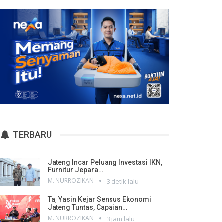
TERBARU
Jateng Incar Peluang Investasi IKN,
Furnitur Jepara…
M. NURROZIKAN
3 detik lalu
Taj Yasin Kejar Sensus Ekonomi
Jateng Tuntas, Capaian…
M. NURROZIKAN
3 jam lalu