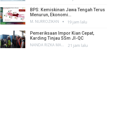
BPS: Kemiskinan Jawa Tengah Terus
Menurun, Ekonomi…
M. NURROZIKAN
19 jam lalu
Pemeriksaan Impor Kian Cepat,
Karding Tinjau SSm JI-QC
NANDA RIZKA MAHENDRA
21 jam lalu