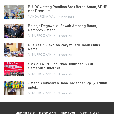
BULOG Jateng Pastikan Stok Beras Aman, SPHP
dan Premium…
NANDA RIZKA MAHENDRA
1 hari lalu
Belanja Pegawai di Bawah Ambang Batas,
Pemprov Jateng…
M. NURROZIKAN
1 hari lalu
Gus Yasin: Sekolah Rakyat Jadi Jalan Putus
Rantai…
M. NURROZIKAN
1 hari lalu
SMARTFREN Luncurkan Unlimited 5G di
Semarang, Internet…
M. NURROZIKAN
1 hari lalu
Jateng Alokasikan Dana Cadangan Rp1,2 Triliun
untuk…
M. NURROZIKAN
2 hari lalu
INFOGRAFIS
PEDOMAN
REDAKSI
DISCLAIMER