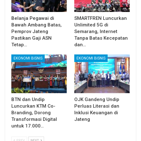
Belanja Pegawai di
SMARTFREN Luncurkan
Bawah Ambang Batas,
Unlimited 5G di
Pemprov Jateng
Semarang, Internet
Pastikan Gaji ASN
Tanpa Batas Kecepatan
Tetap…
dan…
EKONOMI BISNIS
EKONOMI BISNIS
BTN dan Undip
OJK Gandeng Undip
Luncurkan KTM Co-
Perluas Literasi dan
Branding, Dorong
Inklusi Keuangan di
Transformasi Digital
Jateng
untuk 17.000…
PREV
NEXT