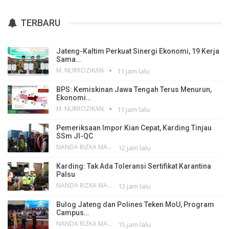
TERBARU
Jateng-Kaltim Perkuat Sinergi Ekonomi, 19 Kerja
Sama…
M. NURROZIKAN
11 jam lalu
BPS: Kemiskinan Jawa Tengah Terus Menurun,
Ekonomi…
M. NURROZIKAN
11 jam lalu
Pemeriksaan Impor Kian Cepat, Karding Tinjau
SSm JI-QC
NANDA RIZKA MAHENDRA
12 jam lalu
Karding: Tak Ada Toleransi Sertifikat Karantina
Palsu
NANDA RIZKA MAHENDRA
13 jam lalu
Bulog Jateng dan Polines Teken MoU, Program
Campus…
NANDA RIZKA MAHENDRA
15 jam lalu