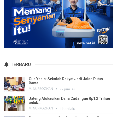
TERBARU
Gus Yasin: Sekolah Rakyat Jadi Jalan Putus
Rantai…
M. NURROZIKAN
22 jam lalu
Jateng Alokasikan Dana Cadangan Rp1,2 Triliun
untuk…
M. NURROZIKAN
1 hari lalu