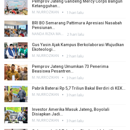
Pemprov Jateng Gandeng Mercy Corps Bangun
Ketangguhan…
M. NURROZIKAN
1 hari lalu
BRI BO Semarang Pattimura Apresiasi Nasabah
Pensiunan…
NANDA RIZKA MAHENDRA
2 hari lalu
Gus Yasin Ajak Kampus Berkolaborasi Wujudkan
Ekoteologi…
M. NURROZIKAN
2 hari lalu
Pemprov Jateng Umumkan 73 Penerima
Beasiswa Pesantren…
M. NURROZIKAN
3 hari lalu
Pabrik Baterai Rp 5,7 Triliun Bakal Berdiri di KEK…
M. NURROZIKAN
3 hari lalu
Investor Amerika Masuk Jateng, Boyolali
Disiapkan Jadi…
M. NURROZIKAN
3 hari lalu