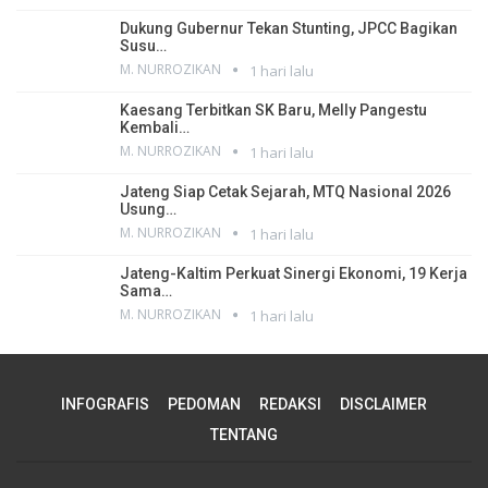
Dukung Gubernur Tekan Stunting, JPCC Bagikan
Susu…
M. NURROZIKAN
1 hari lalu
Kaesang Terbitkan SK Baru, Melly Pangestu
Kembali…
M. NURROZIKAN
1 hari lalu
Jateng Siap Cetak Sejarah, MTQ Nasional 2026
Usung…
M. NURROZIKAN
1 hari lalu
Jateng-Kaltim Perkuat Sinergi Ekonomi, 19 Kerja
Sama…
M. NURROZIKAN
1 hari lalu
INFOGRAFIS
PEDOMAN
REDAKSI
DISCLAIMER
TENTANG