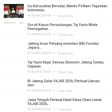
Isu Kerusuhan Beredar, Menko Polkam Tegaskan
Indonesia…
M. NURROZIKAN
14 jam lalu
Soroti Kasus Perundungan, Taj Yasin Minta
Pencegahan…
M. NURROZIKAN
14 jam lalu
Jateng Incar Peluang Investasi IKN, Furnitur
Jepara…
M. NURROZIKAN
16 jam lalu
Taj Yasin Kejar Sensus Ekonomi Jateng Tuntas,
Capaian…
M. NURROZIKAN
19 jam lalu
BI Jateng Gelar FAJAR 2026, Perkuat Literasi
dan…
M. NURROZIKAN
1 hari lalu
Jawa Tengah Perkuat Halal Value Chain Lewat
FAJAR 2026,…
M. NURROZIKAN
1 hari lalu