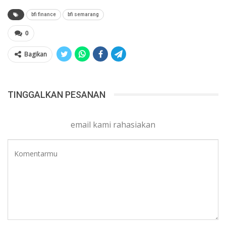
bfi finance
bfi semarang
0
Bagikan
TINGGALKAN PESANAN
email kami rahasiakan