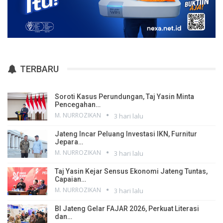
TERBARU
Soroti Kasus Perundungan, Taj Yasin Minta
Pencegahan…
M. NURROZIKAN
3 hari lalu
Jateng Incar Peluang Investasi IKN, Furnitur
Jepara…
M. NURROZIKAN
3 hari lalu
Taj Yasin Kejar Sensus Ekonomi Jateng Tuntas,
Capaian…
M. NURROZIKAN
3 hari lalu
BI Jateng Gelar FAJAR 2026, Perkuat Literasi
dan…