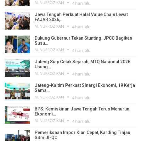
M. NURROZIKAN
4 hari lalu
Jawa Tengah Perkuat Halal Value Chain Lewat
FAJAR 2026,…
M. NURROZIKAN
4 hari lalu
Dukung Gubernur Tekan Stunting, JPCC Bagikan
Susu…
M. NURROZIKAN
4 hari lalu
Jateng Siap Cetak Sejarah, MTQ Nasional 2026
Usung…
M. NURROZIKAN
4 hari lalu
Jateng-Kaltim Perkuat Sinergi Ekonomi, 19 Kerja
Sama…
M. NURROZIKAN
4 hari lalu
BPS: Kemiskinan Jawa Tengah Terus Menurun,
Ekonomi…
M. NURROZIKAN
4 hari lalu
Pemeriksaan Impor Kian Cepat, Karding Tinjau
SSm JI-QC