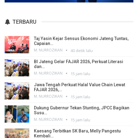
TERBARU
Taj Yasin Kejar Sensus Ekonomi Jateng Tuntas,
Capaian…
M. NURROZIKAN
40 detik lalu
BI Jateng Gelar FAJAR 2026, Perkuat Literasi
dan…
M. NURROZIKAN
15 jam lalu
Jawa Tengah Perkuat Halal Value Chain Lewat
FAJAR 2026,…
M. NURROZIKAN
15 jam lalu
Dukung Gubernur Tekan Stunting, JPCC Bagikan
Susu…
M. NURROZIKAN
15 jam lalu
Kaesang Terbitkan SK Baru, Melly Pangestu
Kembali…