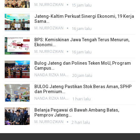
M. NURROZIKAN
15 jam lalu
Jateng-Kaltim Perkuat Sinergi Ekonomi, 19 Kerja
Sama…
M. NURROZIKAN
16 jam lalu
BPS: Kemiskinan Jawa Tengah Terus Menurun,
Ekonomi…
M. NURROZIKAN
16 jam lalu
Bulog Jateng dan Polines Teken MoU, Program
Campus…
NANDA RIZKA MAHENDRA
20 jam lalu
BULOG Jateng Pastikan Stok Beras Aman, SPHP
dan Premium…
NANDA RIZKA MAHENDRA
1 hari lalu
Belanja Pegawai di Bawah Ambang Batas,
Pemprov Jateng…
M. NURROZIKAN
2 hari lalu