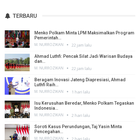
TERBARU
Menko Polkam Minta LPM Maksimalkan Program
Pemerintah…
M. NURROZIKAN
22 jam lalu
Ahmad Luthfi: Pencak Silat Jadi Warisan Budaya
dan…
M. NURROZIKAN
22 jam lalu
Beragam Inovasi Jateng Diapresiasi, Ahmad
Luthfi Raih…
M. NURROZIKAN
1 hari lalu
Isu Kerusuhan Beredar, Menko Polkam Tegaskan
Indonesia…
M. NURROZIKAN
2 hari lalu
Soroti Kasus Perundungan, Taj Yasin Minta
Pencegahan…
M. NURROZIKAN
2 hari lalu