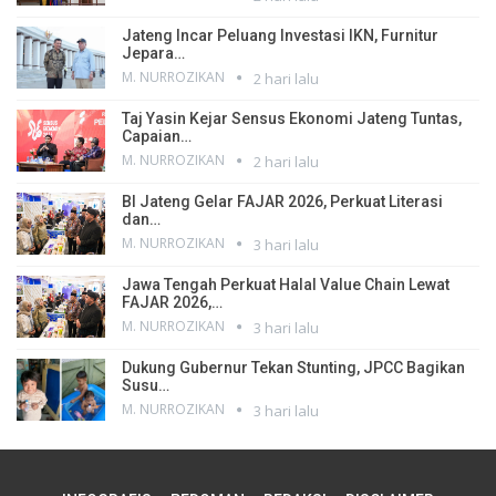
Jateng Incar Peluang Investasi IKN, Furnitur
Jepara…
M. NURROZIKAN
2 hari lalu
Taj Yasin Kejar Sensus Ekonomi Jateng Tuntas,
Capaian…
M. NURROZIKAN
2 hari lalu
BI Jateng Gelar FAJAR 2026, Perkuat Literasi
dan…
M. NURROZIKAN
3 hari lalu
Jawa Tengah Perkuat Halal Value Chain Lewat
FAJAR 2026,…
M. NURROZIKAN
3 hari lalu
Dukung Gubernur Tekan Stunting, JPCC Bagikan
Susu…
M. NURROZIKAN
3 hari lalu