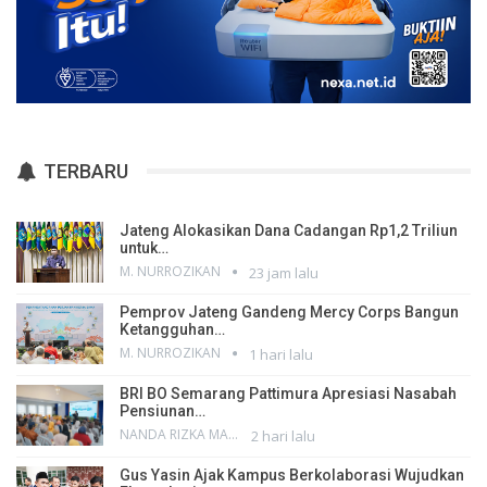
TERBARU
Jateng Alokasikan Dana Cadangan Rp1,2 Triliun
untuk…
M. NURROZIKAN
23 jam lalu
Pemprov Jateng Gandeng Mercy Corps Bangun
Ketangguhan…
M. NURROZIKAN
1 hari lalu
BRI BO Semarang Pattimura Apresiasi Nasabah
Pensiunan…
NANDA RIZKA MAHENDRA
2 hari lalu
Gus Yasin Ajak Kampus Berkolaborasi Wujudkan