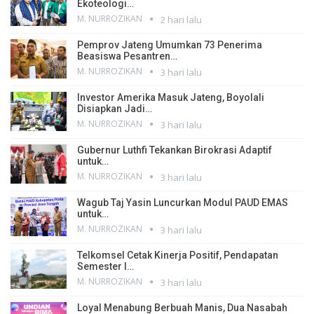
Ekoteologi…
M. NURROZIKAN
2 hari lalu
Pemprov Jateng Umumkan 73 Penerima
Beasiswa Pesantren…
M. NURROZIKAN
3 hari lalu
Investor Amerika Masuk Jateng, Boyolali
Disiapkan Jadi…
M. NURROZIKAN
3 hari lalu
Gubernur Luthfi Tekankan Birokrasi Adaptif
untuk…
M. NURROZIKAN
3 hari lalu
Wagub Taj Yasin Luncurkan Modul PAUD EMAS
untuk…
M. NURROZIKAN
3 hari lalu
Telkomsel Cetak Kinerja Positif, Pendapatan
Semester I…
M. NURROZIKAN
3 hari lalu
Loyal Menabung Berbuah Manis, Dua Nasabah