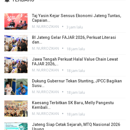
Taj Yasin Kejar Sensus Ekonomi Jateng Tuntas,
Capaian…
M. NURROZIKAN
3 jam lalu
BI Jateng Gelar FAJAR 2026, Perkuat Literasi
dan…
M. NURROZIKAN
18 jam lalu
Jawa Tengah Perkuat Halal Value Chain Lewat
FAJAR 2026,…
M. NURROZIKAN
18 jam lalu
Dukung Gubernur Tekan Stunting, JPCC Bagikan
Susu…
M. NURROZIKAN
18 jam lalu
Kaesang Terbitkan SK Baru, Melly Pangestu
Kembali…
M. NURROZIKAN
18 jam lalu
Jateng Siap Cetak Sejarah, MTQ Nasional 2026
Usung…