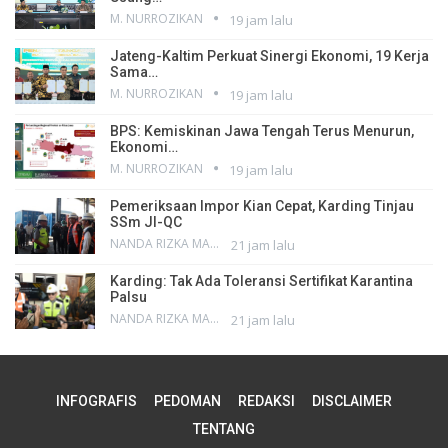
M. NURROZIKAN
19 jam lalu
Jateng-Kaltim Perkuat Sinergi Ekonomi, 19 Kerja
Sama…
M. NURROZIKAN
19 jam lalu
BPS: Kemiskinan Jawa Tengah Terus Menurun,
Ekonomi…
M. NURROZIKAN
19 jam lalu
Pemeriksaan Impor Kian Cepat, Karding Tinjau
SSm JI-QC
NANDA RIZKA MAHENDRA
21 jam lalu
Karding: Tak Ada Toleransi Sertifikat Karantina
Palsu
NANDA RIZKA MAHENDRA
21 jam lalu
INFOGRAFIS
PEDOMAN
REDAKSI
DISCLAIMER
TENTANG