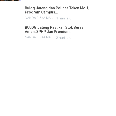
Bulog Jateng dan Polines Teken MoU,
Program Campus…
NANDA RIZKA MAHENDRA
1 hari lalu
BULOG Jateng Pastikan Stok Beras
Aman, SPHP dan Premium…
NANDA RIZKA MAHENDRA
2 hari lalu