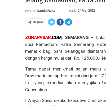
Jelang Ramadhan, Patra Se
pada
24 Mar 2022
Penulis
Nanda Rizka Mahendra
Bagikan
ZONAPASAR
.
COM
,
SEMARANG –
Dala
suci Ramadhan, Patra Semarang Hote
menarik bagi para pelanggan diantara
dengan harga mulai dari Rp. 125.000,- N
Tamu dapat menikmati sajian menu kh
Brassserie setiap hari mulai dari jam 1
ta’jil yang kemudian akan menyajikan
L
Convention.
I Wayan Sunia selaku Executive Chef aka