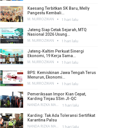
Kaesang Terbitkan SK Baru, Melly
Pangestu Kembali…
M. NURROZIKAN
1 hari lalu
Jateng Siap Cetak Sejarah, MTQ
Nasional 2026 Usung…
M. NURROZIKAN
1 hari lalu
Jateng-Kaltim Perkuat Sinergi
Ekonomi, 19 Kerja Sama…
M. NURROZIKAN
1 hari lalu
BPS: Kemiskinan Jawa Tengah Terus
Menurun, Ekonomi…
M. NURROZIKAN
1 hari lalu
Pemeriksaan Impor Kian Cepat,
Karding Tinjau SSm JI-QC
NANDA RIZKA MAHENDRA
1 hari lalu
Karding: Tak Ada Toleransi Sertifikat
Karantina Palsu
NANDA RIZKA MAHENDRA
1 hari lalu