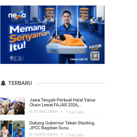
TERBARU
Jawa Tengah Perkuat Halal Value
Chain Lewat FAJAR 2026,…
M. NURROZIKAN
1 hari lalu
Dukung Gubernur Tekan Stunting,
JPCC Bagikan Susu…
M. NURROZIKAN
1 hari lalu