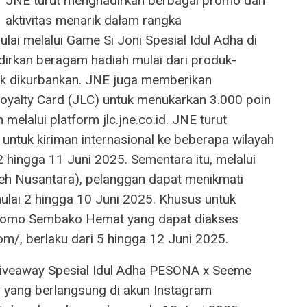
JNE turut menghadirkan berbagai promo dan
aktivitas menarik dalam rangka
ai melalui Game Si Joni Spesial Idul Adha di
irkan beragam hadiah mulai dari produk-
uk dikurbankan. JNE juga memberikan
yalty Card (JLC) untuk menukarkan 3.000 poin
melalui platform jlc.jne.co.id. JNE turut
ntuk kiriman internasional ke beberapa wilayah
 hingga 11 Juni 2025. Sementara itu, melalui
h Nusantara), pelanggan dapat menikmati
lai 2 hingga 10 Juni 2025. Khusus untuk
 promo Sembako Hemat yang dapat diakses
com/, berlaku dari 5 hingga 12 Juni 2025.
Giveaway Spesial Idul Adha PESONA x Seeme
, yang berlangsung di akun Instagram