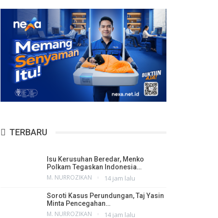
TERBARU
Isu Kerusuhan Beredar, Menko
Polkam Tegaskan Indonesia…
M. NURROZIKAN
14 jam lalu
Soroti Kasus Perundungan, Taj Yasin
Minta Pencegahan…
M. NURROZIKAN
14 jam lalu