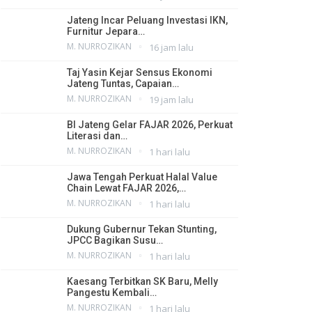
Jateng Incar Peluang Investasi IKN,
Furnitur Jepara…
M. NURROZIKAN
16 jam lalu
Taj Yasin Kejar Sensus Ekonomi
Jateng Tuntas, Capaian…
M. NURROZIKAN
19 jam lalu
BI Jateng Gelar FAJAR 2026, Perkuat
Literasi dan…
M. NURROZIKAN
1 hari lalu
Jawa Tengah Perkuat Halal Value
Chain Lewat FAJAR 2026,…
M. NURROZIKAN
1 hari lalu
Dukung Gubernur Tekan Stunting,
JPCC Bagikan Susu…
M. NURROZIKAN
1 hari lalu
Kaesang Terbitkan SK Baru, Melly
Pangestu Kembali…
M. NURROZIKAN
1 hari lalu