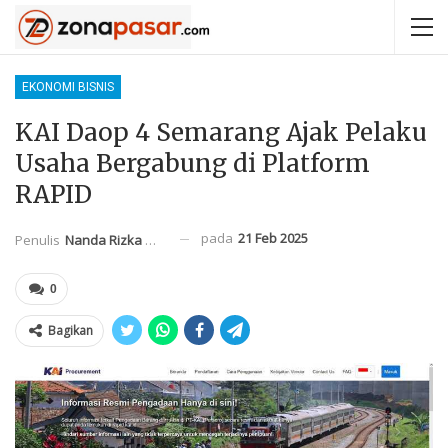
EKONOMI BISNIS
KAI Daop 4 Semarang Ajak Pelaku
Usaha Bergabung di Platform
RAPID
pada
21 Feb 2025
Penulis
Nanda Rizka Mahendra
0
Bagikan