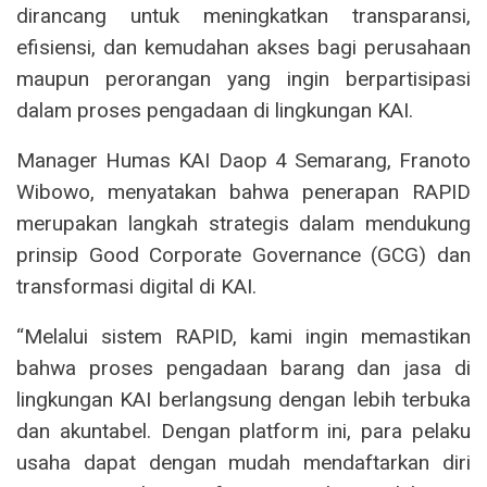
dirancang untuk meningkatkan transparansi,
efisiensi, dan kemudahan akses bagi perusahaan
maupun perorangan yang ingin berpartisipasi
dalam proses pengadaan di lingkungan KAI.
Manager Humas KAI Daop 4 Semarang, Franoto
Wibowo, menyatakan bahwa penerapan RAPID
merupakan langkah strategis dalam mendukung
prinsip Good Corporate Governance (GCG) dan
transformasi digital di KAI.
“Melalui sistem RAPID, kami ingin memastikan
bahwa proses pengadaan barang dan jasa di
lingkungan KAI berlangsung dengan lebih terbuka
dan akuntabel. Dengan platform ini, para pelaku
usaha dapat dengan mudah mendaftarkan diri