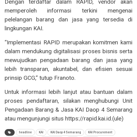
Dengan terdaftar dalam RAPID, vendor akan
memperoleh informasi terkini mengenai
pelelangan barang dan jasa yang tersedia di
lingkungan KAI.
“Implementasi RAPID merupakan komitmen kami
dalam mendukung digitalisasi proses bisnis serta
mewujudkan pengadaan barang dan jasa yang
lebih transparan, akuntabel, dan efisien sesuai
prinsip GCG,” tutup Franoto.
Untuk informasi lebih lanjut atau bantuan dalam
proses pendaftaran, silakan menghubungi Unit
Pengadaan Barang & Jasa KAI Daop 4 Semarang
atau mengunjungi situs https://rapid.kai.id.(ule)
headline
KAI
KAI Daop 4 Semarang
KAI Procurement