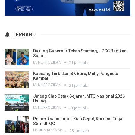
TERBARU
Dukung Gubernur Tekan Stunting, JPCC Bagikan
Susu…
M. NURROZIKAN
21 jam lalu
Kaesang Terbitkan SK Baru, Melly Pangestu
Kembali…
M. NURROZIKAN
21 jam lalu
Jateng Siap Cetak Sejarah, MTQ Nasional 2026
Usung…
M. NURROZIKAN
21 jam lalu
Pemeriksaan Impor Kian Cepat, Karding Tinjau
SSm JI-QC
NANDA RIZKA MAHENDRA
23 jam lalu