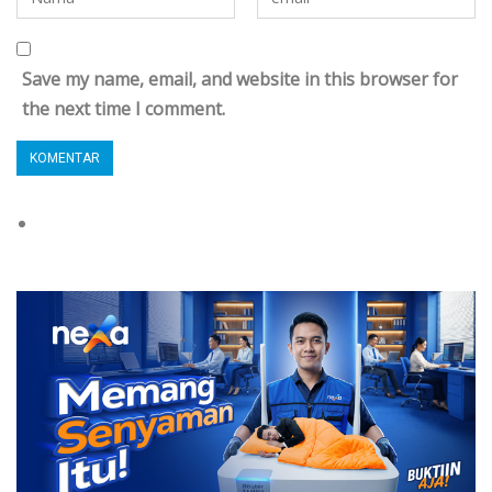
Save my name, email, and website in this browser for
the next time I comment.