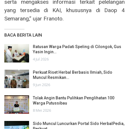
serta mengakses informasi terkait pelelangan
yang tersedia di KAI, khususnya di Daop 4
Semarang,” ujar Franoto.
BACA BERITA LAIN
Ratusan Warga Padati Speling di Cilongok, Gus
Yasin Ingin…
4 Jul 2026
Perkuat Riset Herbal Berbasis Ilmiah, Sido
Muncul Resmikan…
9 Jun 2026
Tolak Angin Bantu Pulihkan Penglihatan 100
Warga Putussibau
8 Mei 2026
Sido Muncul Luncurkan Portal Sido HerbalPedia,
Perkuat…