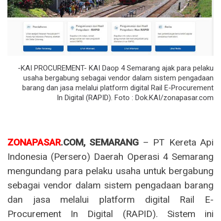
-KAI PROCUREMENT- KAI Daop 4 Semarang ajak para pelaku
usaha bergabung sebagai vendor dalam sistem pengadaan
barang dan jasa melalui platform digital Rail E-Procurement
In Digital (RAPID). Foto : Dok.KAI/zonapasar.com
ZONAPASAR
.COM, SEMARANG
– PT Kereta Api
Indonesia (Persero) Daerah Operasi 4 Semarang
mengundang para pelaku usaha untuk bergabung
sebagai vendor dalam sistem pengadaan barang
dan jasa melalui platform digital Rail E-
Procurement In Digital (RAPID). Sistem ini