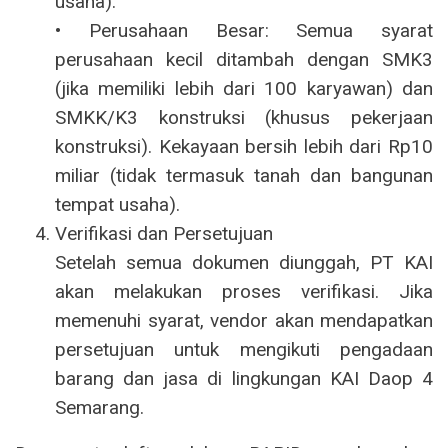
usaha).
• Perusahaan Besar: Semua syarat
perusahaan kecil ditambah dengan SMK3
(jika memiliki lebih dari 100 karyawan) dan
SMKK/K3 konstruksi (khusus pekerjaan
konstruksi). Kekayaan bersih lebih dari Rp10
miliar (tidak termasuk tanah dan bangunan
tempat usaha).
Verifikasi dan Persetujuan
Setelah semua dokumen diunggah, PT KAI
akan melakukan proses verifikasi. Jika
memenuhi syarat, vendor akan mendapatkan
persetujuan untuk mengikuti pengadaan
barang dan jasa di lingkungan KAI Daop 4
Semarang.