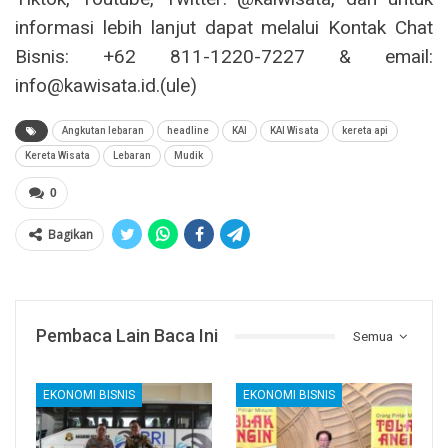
informasi lebih lanjut dapat melalui Kontak Chat
Bisnis: +62 811-1220-7227 & email:
info@kawisata.id.(ule)
Angkutan lebaran
headline
KAI
KAI Wisata
kereta api
Kereta Wisata
Lebaran
Mudik
0
Bagikan
Pembaca Lain Baca Ini
Semua
EKONOMI BISNIS
EKONOMI BISNIS