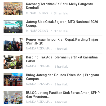
Kaesang Terbitkan SK Baru, Melly Pangestu
Kembali…
M. NURROZIKAN
3 hari lalu
Jateng Siap Cetak Sejarah, MTQ Nasional 2026
Usung…
M. NURROZIKAN
3 hari lalu
Pemeriksaan Impor Kian Cepat, Karding Tinjau
SSm JI-QC
NANDA RIZKA MAHENDRA
3 hari lalu
Karding: Tak Ada Toleransi Sertifikat Karantina
Palsu
NANDA RIZKA MAHENDRA
3 hari lalu
Bulog Jateng dan Polines Teken MoU, Program
Campus…
NANDA RIZKA MAHENDRA
3 hari lalu
BULOG Jateng Pastikan Stok Beras Aman, SPHP
dan Premium…
NANDA RIZKA MAHENDRA
4 hari lalu