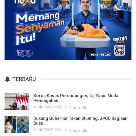
TERBARU
Soroti Kasus Perundungan, Taj Yasin Minta
Pencegahan…
M. NURROZIKAN
2 hari lalu
Dukung Gubernur Tekan Stunting, JPCC Bagikan
Susu…
M. NURROZIKAN
3 hari lalu