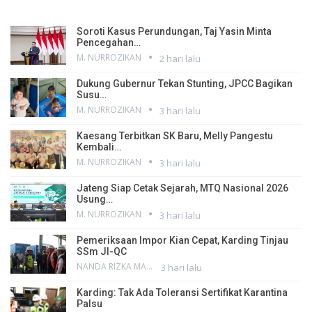
Soroti Kasus Perundungan, Taj Yasin Minta
Pencegahan…
M. NURROZIKAN
2 hari lalu
Dukung Gubernur Tekan Stunting, JPCC Bagikan
Susu…
M. NURROZIKAN
3 hari lalu
Kaesang Terbitkan SK Baru, Melly Pangestu
Kembali…
M. NURROZIKAN
3 hari lalu
Jateng Siap Cetak Sejarah, MTQ Nasional 2026
Usung…
M. NURROZIKAN
3 hari lalu
Pemeriksaan Impor Kian Cepat, Karding Tinjau
SSm JI-QC
NANDA RIZKA MAHENDRA
3 hari lalu
Karding: Tak Ada Toleransi Sertifikat Karantina
Palsu