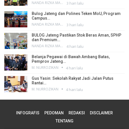
NANDA RIZKA MAHENDRA
3 hari lalu
Bulog Jateng dan Polines Teken MoU, Program
Campus…
NANDA RIZKA MAHENDRA
3 hari lalu
BULOG Jateng Pastikan Stok Beras Aman, SPHP
dan Premium…
NANDA RIZKA MAHENDRA
4 hari lalu
Belanja Pegawai di Bawah Ambang Batas,
Pemprov Jateng…
M. NURROZIKAN
4 hari lalu
Gus Yasin: Sekolah Rakyat Jadi Jalan Putus
Rantai…
M. NURROZIKAN
4 hari lalu
INFOGRAFIS
PEDOMAN
REDAKSI
DISCLAIMER
TENTANG