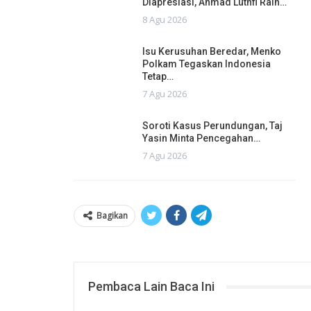
Diapresiasi, Ahmad Luthfi Raih…
8 Agu 2026
Isu Kerusuhan Beredar, Menko
Polkam Tegaskan Indonesia
Tetap…
7 Agu 2026
Soroti Kasus Perundungan, Taj
Yasin Minta Pencegahan…
7 Agu 2026
Bagikan
Pembaca Lain Baca Ini