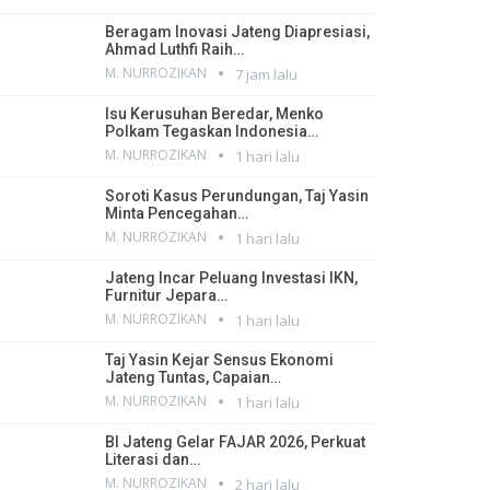
Beragam Inovasi Jateng Diapresiasi,
Ahmad Luthfi Raih…
M. NURROZIKAN
7 jam lalu
Isu Kerusuhan Beredar, Menko
Polkam Tegaskan Indonesia…
M. NURROZIKAN
1 hari lalu
Soroti Kasus Perundungan, Taj Yasin
Minta Pencegahan…
M. NURROZIKAN
1 hari lalu
Jateng Incar Peluang Investasi IKN,
Furnitur Jepara…
M. NURROZIKAN
1 hari lalu
Taj Yasin Kejar Sensus Ekonomi
Jateng Tuntas, Capaian…
M. NURROZIKAN
1 hari lalu
BI Jateng Gelar FAJAR 2026, Perkuat
Literasi dan…
M. NURROZIKAN
2 hari lalu