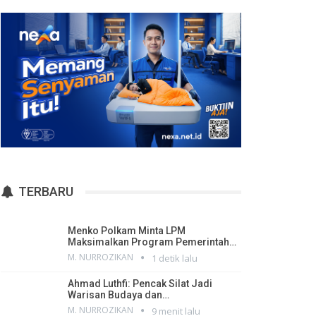
TERBARU
Menko Polkam Minta LPM
Maksimalkan Program Pemerintah…
M. NURROZIKAN
1 detik lalu
Ahmad Luthfi: Pencak Silat Jadi
Warisan Budaya dan…
M. NURROZIKAN
9 menit lalu